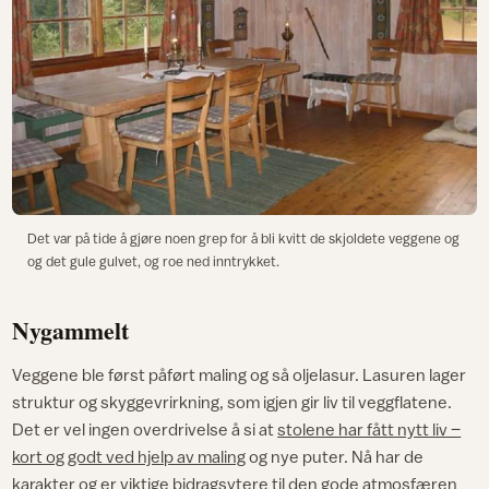
Det var på tide å gjøre noen grep for å bli kvitt de skjoldete veggene og
og det gule gulvet, og roe ned inntrykket.
Nygammelt
Veggene ble først påført maling og så oljelasur. Lasuren lager
struktur og skyggevrirkning, som igjen gir liv til veggflatene.
Det er vel ingen overdrivelse å si at
stolene har fått nytt liv –
kort og godt ved hjelp av maling
og nye puter. Nå har de
karakter og er viktige bidragsytere til den gode atmosfæren