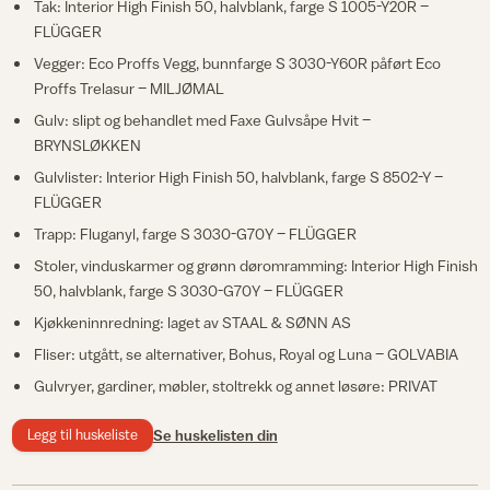
Tak: Interior High Finish 50, halvblank, farge S 1005-Y20R –
FLÜGGER
Vegger: Eco Proffs Vegg, bunnfarge S 3030-Y60R påført Eco
Proffs Trelasur – MILJØMAL
Gulv: slipt og behandlet med Faxe Gulvsåpe Hvit –
BRYNSLØKKEN
Gulvlister: Interior High Finish 50, halvblank, farge S 8502-Y –
FLÜGGER
Trapp: Fluganyl, farge S 3030-G70Y – FLÜGGER
Stoler, vinduskarmer og grønn døromramming: Interior High Finish
50, halvblank, farge S 3030-G70Y – FLÜGGER
Kjøkkeninnredning: laget av STAAL & SØNN AS
Fliser: utgått, se alternativer, Bohus, Royal og Luna – GOLVABIA
Gulvryer, gardiner, møbler, stoltrekk og annet løsøre: PRIVAT
Legg til huskeliste
Se huskelisten din