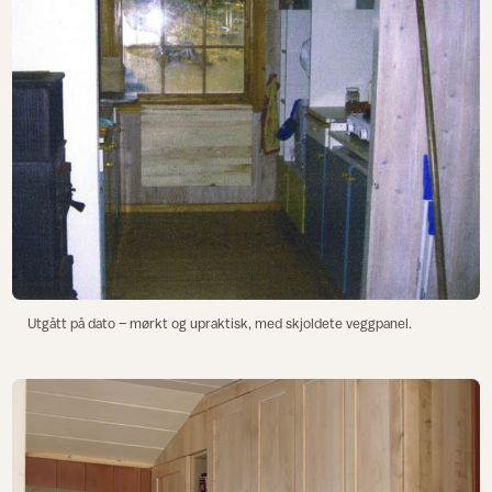
Utgått på dato – mørkt og upraktisk, med skjoldete veggpanel.