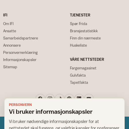
IFI
TJENESTER
Om IFI
Spør Frida
Ansatte
Bransjestatistikk
Samarbeidspartnere
Finn din nærmeste
Annonsere
Huskeliste
Personvernerklæring
VÅRE NETTSTEDER
Informasjonskapsler
Sitemap
Fargemagasinet
Gulvfakta
Tapetfakta
PERSONVERN
Vi bruker informasjonskapsler
Vi bruker nødvendige informasjonskapsler for at
nettstedet skal fungere, og valgfrie kapsler for preferanser