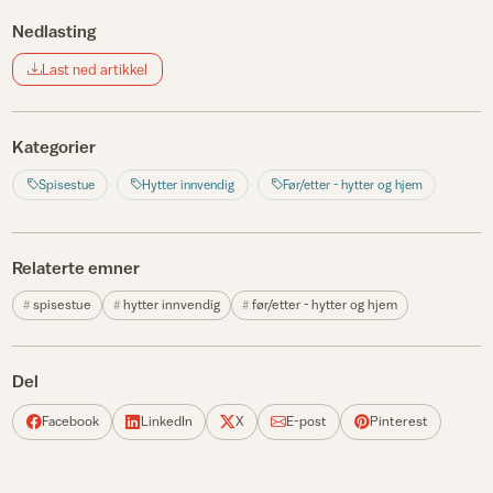
Nedlasting
Last ned artikkel
Kategorier
Spisestue
Hytter innvendig
Før/etter - hytter og hjem
Relaterte emner
spisestue
hytter innvendig
før/etter - hytter og hjem
Del
Facebook
LinkedIn
X
E-post
Pinterest