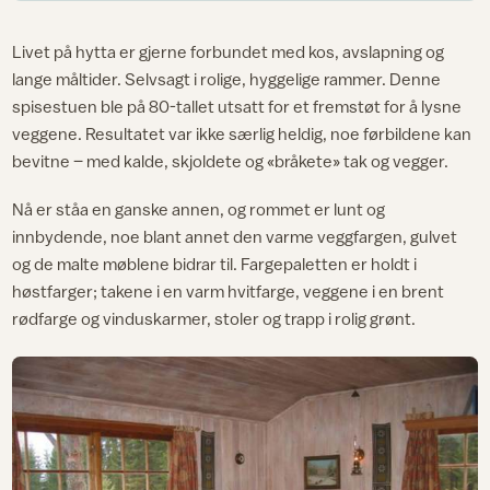
Livet på hytta er gjerne forbundet med kos, avslapning og
lange måltider. Selvsagt i rolige, hyggelige rammer. Denne
spisestuen ble på 80-tallet utsatt for et fremstøt for å lysne
veggene. Resultatet var ikke særlig heldig, noe førbildene kan
bevitne – med kalde, skjoldete og «bråkete» tak og vegger.
Nå er ståa en ganske annen, og rommet er lunt og
innbydende, noe blant annet den varme veggfargen, gulvet
og de malte møblene bidrar til. Fargepaletten er holdt i
høstfarger; takene i en varm hvitfarge, veggene i en brent
rødfarge og vinduskarmer, stoler og trapp i rolig grønt.