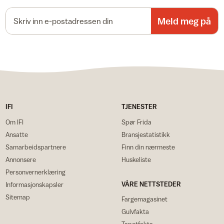
E-postadresse
Meld meg på
IFI
TJENESTER
Om IFI
Spør Frida
Ansatte
Bransjestatistikk
Samarbeidspartnere
Finn din nærmeste
Annonsere
Huskeliste
Personvernerklæring
VÅRE NETTSTEDER
Informasjonskapsler
Sitemap
Fargemagasinet
Gulvfakta
Tapetfakta