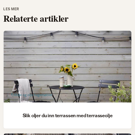
LES MER
Relaterte artikler
Male og olje hagemøbler
Slik oljer du inn terrassen med terrasseolje