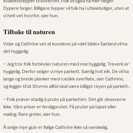
kvalitetstepper til soverom. Folk vil også ha mer farger.
Dypere farger. Billigere tepper vil folk ha i utleieboliger, uten at
vi helt vet hvorfor, sier hun.
Tilbake til naturen
Vidar og Cathrine vet at kundene på «det blide» Sørland vil ha
det hyggelig.
– Jeg tror folk forbinder naturen med noe hyggelig. Treverk er
hyggelig. Derfor selger vi mye parkett. Særlig hvit eik. De vil ha
lange og brede planker med rustikk overflate, sier Cathrine,
og legger til at Stormo alltid skal være billigst i byen på parkett.
– Folk prøver stadig å prute på parketten. Det går dessverre
ikke. Våre priser er ferdigprutet. Få pruter på tapet eller
maling. Rare greier, sier hun.
Å selge mye gulv er ifølge Cathrine ikke så vanskelig.