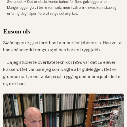
Sørlandet. – Det er et skrikende behov for flere gulvleggere her.
Mange legger gulv i tørre rom selv, men i våtrom kreves kunnskap og
erfaring. Jeg håper flere vil velge dette yrket.
Ensom ulv
34-åringen er glad fordi han brenner for jobben sin. Han vet at
hans håndverk trengs, og at han har en trygg jobb.
– Da jeg studerte overflateteknikk i 1999 var det 19 elever i
klassen. Det var bare jeg som valgte å bli gulvlegger. Det er i
grunnen rart, med tanke på så trygg og spennene jobb dette
er, sier han.