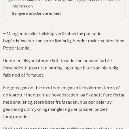
informasjon.
Se nyere artikler om emnet
– Manglende eller feilaktig vedlikehold av pussede
bygårdsfasader kan være livsfarlig, hevder malermester Jens
Petter Lunde.
Under en tilsynelatende flott fasade kan pussen ha blitt
forvandlet til gips uten bæring, og tunge biter kan plutselig
falle ned på fortauet.
Fargemagasinet ble med den engasjerte malermesteren på
en kjøretur i sentrum av hovedstaden, og fikk sett flere fortau
med smuler og store biter fra fasaden, hus der deler av
gesims og utsmykning manglet og der pussen boblet
faretruende.
Vi så også mange flotte og godt vedlikeholdte bygårder – der