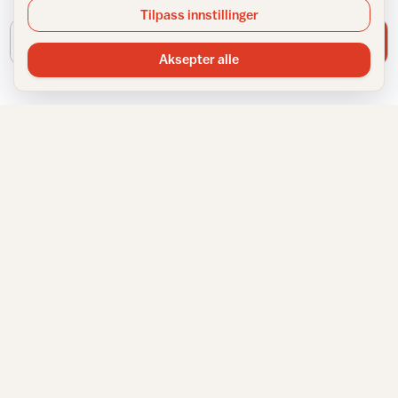
Tilpass innstillinger
E-postadresse
Meld meg på
Aksepter alle
IFI
TJENESTER
Om IFI
Spør Frida
Ansatte
Bransjestatistikk
Samarbeidspartnere
Finn din nærmeste
Annonsere
Huskeliste
Personvernerklæring
VÅRE NETTSTEDER
Informasjonskapsler
Sitemap
Fargemagasinet
Gulvfakta