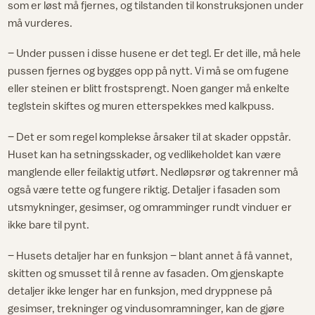
som er løst må fjernes, og tilstanden til konstruksjonen under
må vurderes.
– Under pussen i disse husene er det tegl. Er det ille, må hele
pussen fjernes og bygges opp på nytt. Vi må se om fugene
eller steinen er blitt frostsprengt. Noen ganger må enkelte
teglstein skiftes og muren etterspekkes med kalkpuss.
– Det er som regel komplekse årsaker til at skader oppstår.
Huset kan ha setningsskader, og vedlikeholdet kan være
manglende eller feilaktig utført. Nedløpsrør og takrenner må
også være tette og fungere riktig. Detaljer i fasaden som
utsmykninger, gesimser, og omramminger rundt vinduer er
ikke bare til pynt.
– Husets detaljer har en funksjon – blant annet å få vannet,
skitten og smusset til å renne av fasaden. Om gjenskapte
detaljer ikke lenger har en funksjon, med dryppnese på
gesimser, trekninger og vindusomramninger, kan de gjøre