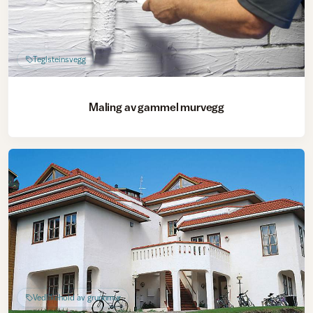
Teglsteinsvegg
Maling av gammel murvegg
Vedlikehold av grunnmur