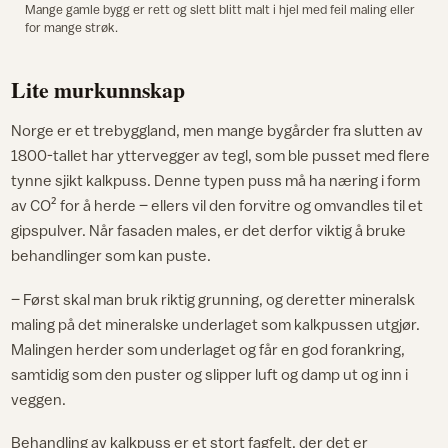
Mange gamle bygg er rett og slett blitt malt i hjel med feil maling eller
for mange strøk.
Lite murkunnskap
Norge er et trebyggland, men mange bygårder fra slutten av
1800-tallet har yttervegger av tegl, som ble pusset med flere
tynne sjikt kalkpuss. Denne typen puss må ha næring i form
av CO² for å herde – ellers vil den forvitre og omvandles til et
gipspulver. Når fasaden males, er det derfor viktig å bruke
behandlinger som kan puste.
– Først skal man bruk riktig grunning, og deretter mineralsk
maling på det mineralske underlaget som kalkpussen utgjør.
Malingen herder som underlaget og får en god forankring,
samtidig som den puster og slipper luft og damp ut og inn i
veggen.
Behandling av kalkpuss er et stort fagfelt, der det er