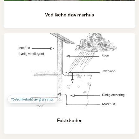
Vedlikehold av murhus
Vedlikehold av grunnmur
Fuktskader