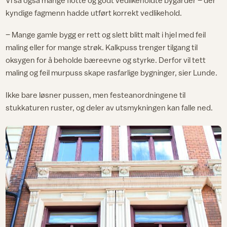
kyndige fagmenn hadde utført korrekt vedlikehold.
– Mange gamle bygg er rett og slett blitt malt i hjel med feil
maling eller for mange strøk. Kalkpuss trenger tilgang til
oksygen for å beholde bæreevne og styrke. Derfor vil tett
maling og feil murpuss skape rasfarlige bygninger, sier Lunde.
Ikke bare løsner pussen, men festeanordningene til
stukkaturen ruster, og deler av utsmykningen kan falle ned.