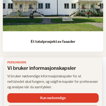
Et totalprosjekt av fasader
PERSONVERN
Vi bruker informasjonskapsler
Vi bruker nødvendige informasjonskapsler for at
NYHETSBREV
nettstedet skal fungere, og valgfrie kapsler for preferanser
Få inspirasjon rett i innboksen
og analyse når du samtykker.
Kun nødvendige
Meld deg på IFIs nyhetsbrev for tips, råd og inspirasjon til
hjemmet.