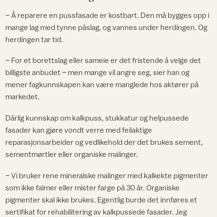
– Å reparere en pussfasade er kostbart. Den må bygges opp i
mange lag med tynne påslag, og vannes under herdingen. Og
herdingen tar tid.
– For et borettslag eller sameie er det fristende å velge det
billigste anbudet – men mange vil angre seg, sier han og
mener fagkunnskapen kan være manglede hos aktører på
markedet.
Dårlig kunnskap om kalkpuss, stukkatur og helpussede
fasader kan gjøre vondt verre med feilaktige
reparasjonsarbeider og vedlikehold der det brukes sement,
sementmørtler eller organiske malinger.
– Vi bruker rene mineralske malinger med kalkekte pigmenter
som ikke falmer eller mister farge på 30 år. Organiske
pigmenter skal ikke brukes. Egentlig burde det innføres et
sertifikat for rehabilitering av kalkpussede fasader. Jeg