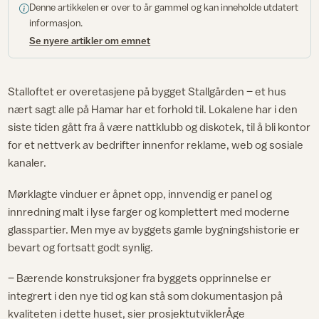
Denne artikkelen er over to år gammel og kan inneholde utdatert
informasjon.
Se nyere artikler om emnet
Stalloftet er overetasjene på bygget Stallgården – et hus
nært sagt alle på Hamar har et forhold til. Lokalene har i den
siste tiden gått fra å være nattklubb og diskotek, til å bli kontor
for et nettverk av bedrifter innenfor reklame, web og sosiale
kanaler.
Mørklagte vinduer er åpnet opp, innvendig er panel og
innredning malt i lyse farger og komplettert med moderne
glasspartier. Men mye av byggets gamle bygningshistorie er
bevart og fortsatt godt synlig.
– Bærende konstruksjoner fra byggets opprinnelse er
integrert i den nye tid og kan stå som dokumentasjon på
kvaliteten i dette huset, sier prosjektutviklerÅge