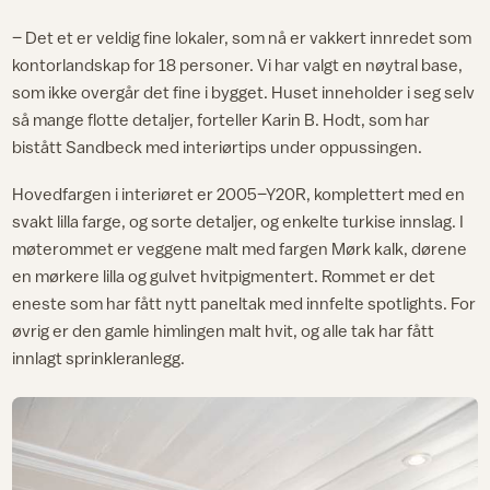
– Det et er veldig fine lokaler, som nå er vakkert innredet som
kontorlandskap for 18 personer. Vi har valgt en nøytral base,
som ikke overgår det fine i bygget. Huset inneholder i seg selv
så mange flotte detaljer, forteller Karin B. Hodt, som har
bistått Sandbeck med interiørtips under oppussingen.
Hovedfargen i interiøret er 2005–Y20R, komplettert med en
svakt lilla farge, og sorte detaljer, og enkelte turkise innslag. I
møterommet er veggene malt med fargen Mørk kalk, dørene
en mørkere lilla og gulvet hvitpigmentert. Rommet er det
eneste som har fått nytt paneltak med innfelte spotlights. For
øvrig er den gamle himlingen malt hvit, og alle tak har fått
innlagt sprinkleranlegg.