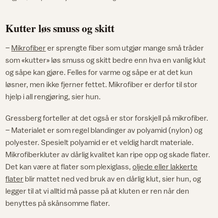
Kutter løs smuss og skitt
–
Mikrofiber
er sprengte fiber som utgjør mange små tråder
som «kutter» løs smuss og skitt bedre enn hva en vanlig klut
og såpe kan gjøre. Felles for varme og såpe er at det kun
løsner, men ikke fjerner fettet. Mikrofiber er derfor til stor
hjelp i all rengjøring, sier hun.
Gressberg forteller at det også er stor forskjell på mikrofiber.
– Materialet er som regel blandinger av polyamid (nylon) og
polyester. Spesielt polyamid er et veldig hardt materiale.
Mikrofiberkluter av dårlig kvalitet kan ripe opp og skade flater.
Det kan være at flater som plexiglass,
oljede eller lakkerte
flater
blir mattet ned ved bruk av en dårlig klut, sier hun, og
legger til at vi alltid må passe på at kluten er ren når den
benyttes på skånsomme flater.