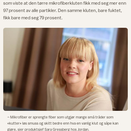
som viste at den tørre mikrofiberkluten fikk med seg mer enn
97 prosent av alle partikler. Den samme kluten, bare fuktet,
fikk bare med seg 79 prosent.
– Mikrofiber er sprengte fiber som utgjør mange små tråder som
«kutter» løs smuss og skitt bedre enn hva en vanlig klut og såpe kan
gjøre, sier produktsjef Sara Gressberg hos Jordan.