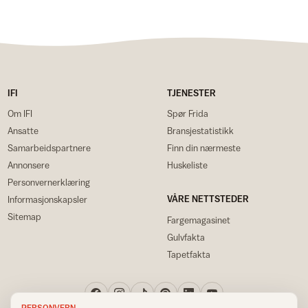
IFI
TJENESTER
Om IFI
Spør Frida
Ansatte
Bransjestatistikk
Samarbeidspartnere
Finn din nærmeste
Annonsere
Huskeliste
Personvernerklæring
VÅRE NETTSTEDER
Informasjonskapsler
Sitemap
Fargemagasinet
Gulvfakta
Tapetfakta
PERSONVERN