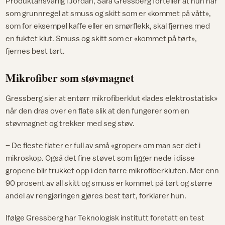
Produktansvarlig i Jordan, Sara Gressberg forteller at hun har
som grunnregel at smuss og skitt som er «kommet på vått»,
som for eksempel kaffe eller en smørflekk, skal fjernes med
en fuktet klut. Smuss og skitt som er «kommet på tørt»,
fjernes best tørt.
Mikrofiber som støvmagnet
Gressberg sier at entørr mikrofiberklut «lades elektrostatisk»
når den dras over en flate slik at den fungerer som en
støvmagnet og trekker med seg støv.
– De fleste flater er full av små «groper» om man ser det i
mikroskop. Også det fine støvet som ligger nede i disse
gropene blir trukket opp i den tørre mikrofiberkluten. Mer enn
90 prosent av all skitt og smuss er kommet på tørt og større
andel av rengjøringen gjøres best tørt, forklarer hun.
Ifølge Gressberg har Teknologisk institutt foretatt en test