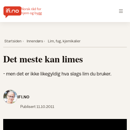
Norsk råd for
hjem og bygg
Startsiden
Innendørs
Lim, fug, kjemikalier
Det meste kan limes
- men det er ikke likegyldig hva slags lim du bruker.
IFI.NO
Publisert
11.10.2011