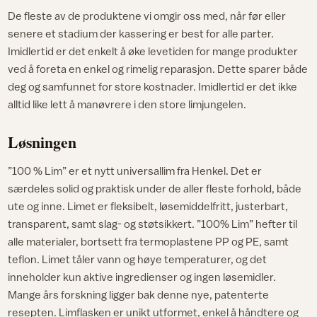
De fleste av de produktene vi omgir oss med, når før eller
senere et stadium der kassering er best for alle parter.
Imidlertid er det enkelt å øke levetiden for mange produkter
ved å foreta en enkel og rimelig reparasjon. Dette sparer både
deg og samfunnet for store kostnader. Imidlertid er det ikke
alltid like lett å manøvrere i den store limjungelen.
Løsningen
”100 % Lim” er et nytt universallim fra Henkel. Det er
særdeles solid og praktisk under de aller fleste forhold, både
ute og inne. Limet er fleksibelt, løsemiddelfritt, justerbart,
transparent, samt slag- og støtsikkert. ”100% Lim” hefter til
alle materialer, bortsett fra termoplastene PP og PE, samt
teflon. Limet tåler vann og høye temperaturer, og det
inneholder kun aktive ingredienser og ingen løsemidler.
Mange års forskning ligger bak denne nye, patenterte
resepten. Limflasken er unikt utformet, enkel å håndtere og