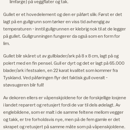
limfarge) på veggflater og tak.
Gullet er et hovedelement og den er påført slik: Først er det
lagt på en gullgrunn som tørker en viss tid avhengig av
temperaturen - inntil gullgrunnen er klebrig nok til at de legger
på gullet. Gullgrunningen fungerer da også som en form for
lim.
Gullet blir skåret ut av gullblader/ark på 8 x 8 cm, lagt på og
polert med en fin pensel. Gull er dyrt og det er lagt på 65.000
blader/ark i festsalen, en 22 karat kvalitet som kommer fra
Tyskland. Ved påføringen flyr det faktisk gull overalt -
støvsugeren blir full!
Av dekoren ellers er våpenskjoldene for de forskjellige losjene
i landet reparert og retusjert fordi de var til dels ødelagt. Av
englebildene, som er malt i de samme feltene mellom vegger
og takk, er tre forholdsvis nye, men på de fem gamle er det
skrapet og retusjert på samme måte som på våpenskjoldene.