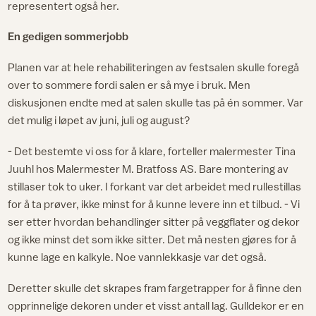
representert også her.
En gedigen sommerjobb
Planen var at hele rehabiliteringen av festsalen skulle foregå
over to sommere fordi salen er så mye i bruk. Men
diskusjonen endte med at salen skulle tas på én sommer. Var
det mulig i løpet av juni, juli og august?
- Det bestemte vi oss for å klare, forteller malermester Tina
Juuhl hos Malermester M. Bratfoss AS. Bare montering av
stillaser tok to uker. I forkant var det arbeidet med rullestillas
for å ta prøver, ikke minst for å kunne levere inn et tilbud. - Vi
ser etter hvordan behandlinger sitter på veggflater og dekor
og ikke minst det som ikke sitter. Det må nesten gjøres for å
kunne lage en kalkyle. Noe vannlekkasje var det også.
Deretter skulle det skrapes fram fargetrapper for å finne den
opprinnelige dekoren under et visst antall lag. Gulldekor er en