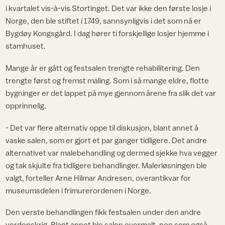
i kvartalet vis-à-vis Stortinget. Det var ikke den første losje i
Norge, den ble stiftet i 1749, sannsynligvis i det som nå er
Bygdøy Kongsgård. I dag hører ti forskjellige losjer hjemme i
stamhuset.
Mange år er gått og festsalen trengte rehabilitering. Den
trengte først og fremst maling. Som i så mange eldre, flotte
bygninger er det lappet på mye gjennom årene fra slik det var
opprinnelig.
- Det var flere alternativ oppe til diskusjon, blant annet å
vaske salen, som er gjort et par ganger tidligere. Det andre
alternativet var malebehandling og dermed sjekke hva vegger
og tak skjulte fra tidligere behandlinger. Malerløsningen ble
valgt, forteller Arne Hilmar Andresen, overantikvar for
museumsdelen i frimurerordenen i Norge.
Den verste behandlingen fikk festsalen under den andre
verdenskrig. Blant annet ble salen overmalt, noe som også