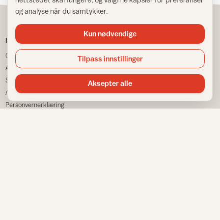
og analyse når du samtykker.
Kun nødvendige
IFI
TJENESTER
Om IFI
Spør Frida
Tilpass innstillinger
Ansatte
Bransjestatistikk
Samarbeidspartnere
Finn din nærmeste
Aksepter alle
Annonsere
Huskeliste
Personvernerklæring
VÅRE NETTSTEDER
Informasjonskapsler
Sitemap
Fargemagasinet
Gulvfakta
Tapetfakta