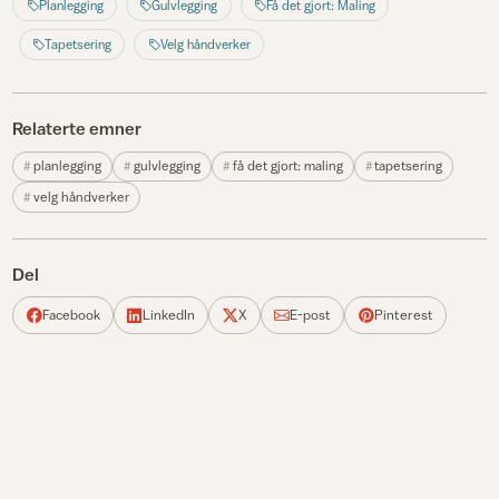
Planlegging
Gulvlegging
Få det gjort: Maling
Tapetsering
Velg håndverker
Relaterte emner
planlegging
gulvlegging
få det gjort: maling
tapetsering
velg håndverker
Del
Facebook
LinkedIn
X
E-post
Pinterest