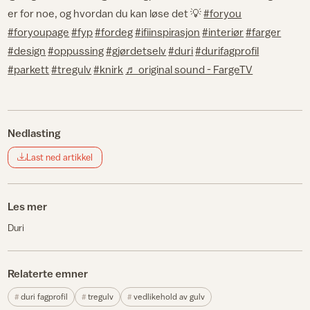
er for noe, og hvordan du kan løse det 💡
#foryou
#foryoupage
#fyp
#fordeg
#ifiinspirasjon
#interiør
#farger
#design
#oppussing
#gjørdetselv
#duri
#durifagprofil
#parkett
#tregulv
#knirk
♬ original sound - FargeTV
Nedlasting
Last ned artikkel
Les mer
Duri
Relaterte emner
duri fagprofil
tregulv
vedlikehold av gulv