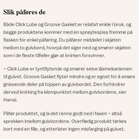
Slik påføres de
Både Click Lube og Groove Gasket er relativt enkle i bruk, og
begge produktene kommer med en sprøytespiss fremme på
flasken for enkel påføring. Du påfører middelet i skjøten
mellom to gulvbord, hvorpå det siger ned og smører skjøten
som i de fleste tilfeller gjør at knirken forsvinner.
– Click Lube er tyntflytende og smører selve låsmekanismen
til gulvet. Groove Gasket flyter mindre og er egnet for å smøre
gnissende deler på toppen av gulvbordet. Den forhindrer
derved knirking fra klempunktet mellom gulvbordene, sier
Harral.
Påfør produktet, og la det renne godt ned i fasen – altså
sprekken imellom gulvbordene. Overflødig produkt tørkes
bort med en fille, og etterlater ingen misfarging på gulvet.