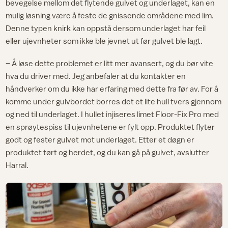
bevegelse mellom det flytende gulvet og underlaget, kan en
mulig løsning være å feste de gnissende områdene med lim.
Denne typen knirk kan oppstå dersom underlaget har feil
eller ujevnheter som ikke ble jevnet ut før gulvet ble lagt.
– Å løse dette problemet er litt mer avansert, og du bør vite
hva du driver med. Jeg anbefaler at du kontakter en
håndverker om du ikke har erfaring med dette fra før av. For å
komme under gulvbordet borres det et lite hull tvers gjennom
og ned til underlaget. I hullet injiseres limet Floor-Fix Pro med
en sprøytespiss til ujevnhetene er fylt opp. Produktet flyter
godt og fester gulvet mot underlaget. Etter et døgn er
produktet tørt og herdet, og du kan gå på gulvet, avslutter
Harral.