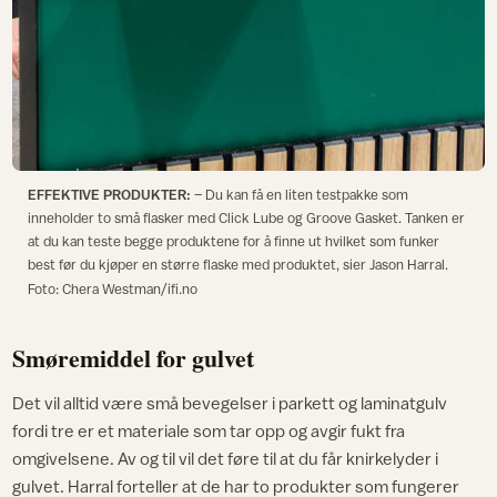
EFFEKTIVE PRODUKTER:
– Du kan få en liten testpakke som
inneholder to små flasker med Click Lube og Groove Gasket. Tanken er
at du kan teste begge produktene for å finne ut hvilket som funker
best før du kjøper en større flaske med produktet, sier Jason Harral.
Foto: Chera Westman/ifi.no
Smøremiddel for gulvet
Det vil alltid være små bevegelser i parkett og laminatgulv
fordi tre er et materiale som tar opp og avgir fukt fra
omgivelsene. Av og til vil det føre til at du får knirkelyder i
gulvet. Harral forteller at de har to produkter som fungerer