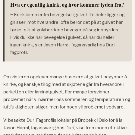
Hva er egentlig knirk, og hvor kommer lyden fra?
– Knirk kommer fra bevegelse i gulvet. To deler ligger og
gnisser imot hverandre, ofte beror det på at gulvet har
tørket slik at gulvbordene beveger på seg innbyrdes.
Hvis du ikke har bevegelse i gulvet, så har du heller
ingen knirk, sier Jason Harral, fagansvarlig hos Duri
fagprofil.
Om vinteren opplever mange huseiere at gulvet begynner å
knirke, og kanskje til og med at skjøtene går fra hverandre i
parketten eller laminatgulvet. For mange forsvinner
problemet når vi nærmer oss sommeren og temperaturen og
luftfuktigheten stiger, men for noen vil problemet vedvare.
Vi besøkte
Duri Fagprofils
lokaler på Brobekk i Oslo for å la
Jason Harral, fagansvarlig hos Duri, vise frem noen effektive
produkter som kan fjerne denne irriterende lyden.