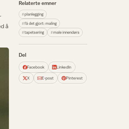
Relaterte emner
planlegging
r
få det gjort: maling
ed å
tapetsering
male innendørs
Del
Facebook
LinkedIn
X
E-post
Pinterest