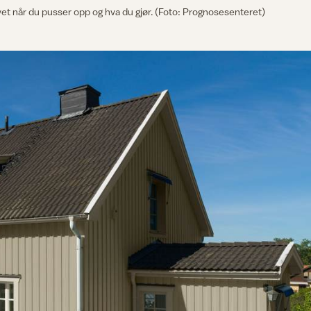
t når du pusser opp og hva du gjør. (Foto: Prognosesenteret)