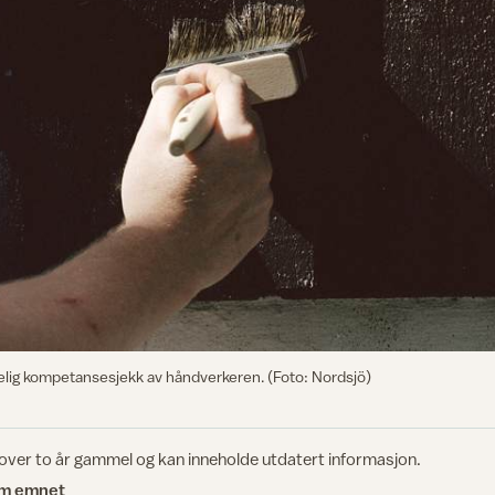
kelig kompetansesjekk av håndverkeren. (Foto: Nordsjö)
 over to år gammel og kan inneholde utdatert informasjon.
om emnet