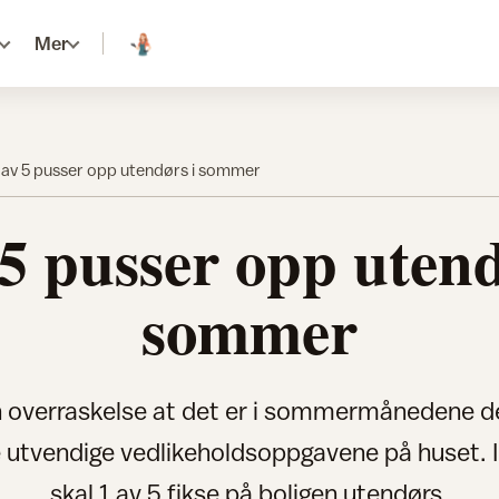
Mer
 av 5 pusser opp utendørs i sommer
 5 pusser opp utend
sommer
n overraskelse at det er i sommermånedene de 
e utvendige vedlikeholdsoppgavene på huset. I
skal 1 av 5 fikse på boligen utendørs.