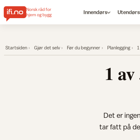
Norsk råd for
Innendørs
Utendørs
hjem og bygg
Startsiden
Gjør det selv
Før du begynner
Planlegging
1
1 av
Det er inge
tar fatt på d