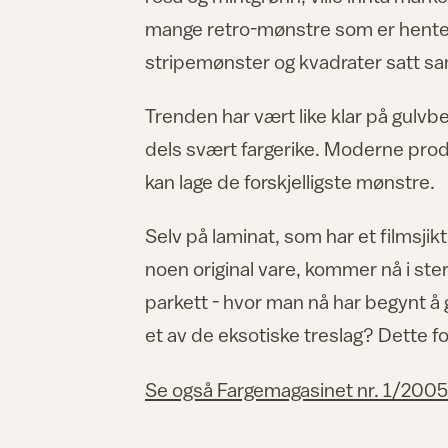
mange retro-mønstre som er hentet f
stripemønster og kvadrater satt s
Trenden har vært like klar på gulvbel
dels svært fargerike. Moderne pro
kan lage de forskjelligste mønstre.
Selv på laminat, som har et filmsjik
noen original vare, kommer nå i ste
parkett - hvor man nå har begynt å 
et av de eksotiske treslag? Dette f
Se også Fargemagasinet nr. 1/2005