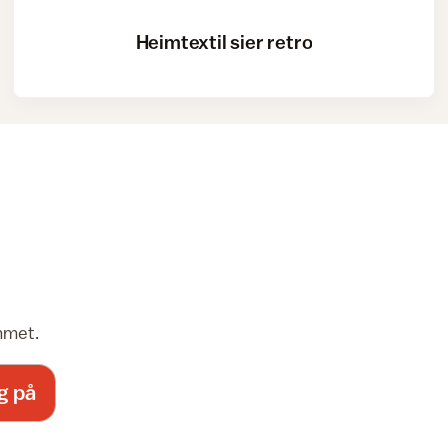
Heimtextil sier retro
emmet.
g på