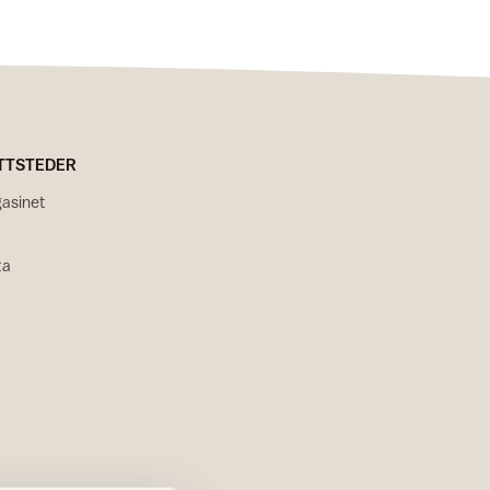
TTSTEDER
asinet
ta