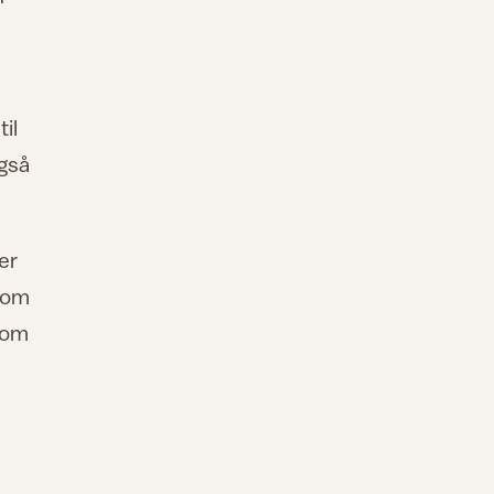
il
også
er
i om
 som