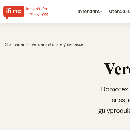
Norsk råd for
Innendørs
Utendørs
hjem og bygg
Startsiden
Verdens største gulvmesse
Ver
Domotex i 
enest
gulvprodukt