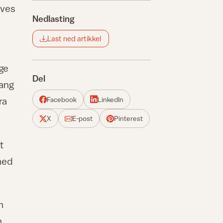
eves
Nedlasting
Last ned artikkel
ige
Del
gang
ra
Facebook
LinkedIn
X
E-post
Pinterest
t
med
m
n