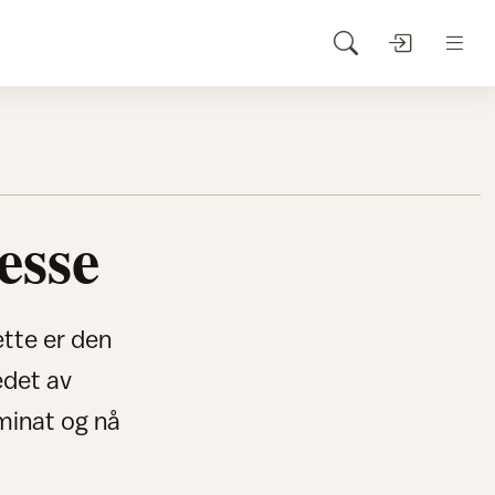
esse
ette er den
det av
aminat og nå
.