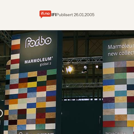
IFI
Publisert
26.01.2005