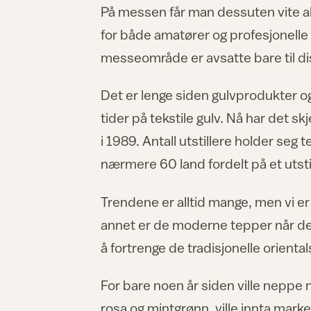
På messen får man dessuten vite al
for både amatører og profesjonell
messeområde er avsatte bare til di
Det er lenge siden gulvprodukter ogs
tider på tekstile gulv. Nå har det 
i 1989. Antall utstillere holder seg
nærmere 60 land fordelt på et utst
Trendene er alltid mange, men vi er 
annet er de moderne tepper når det
å fortrenge de tradisjonelle orienta
For bare noen år siden ville neppe 
rosa og mintgrønn, ville innta marke