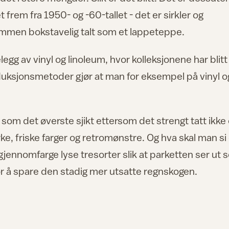
rem fra 1950- og -60-tallet - det er sirkler og
ammen bokstavelig talt som et lappeteppe.
egg av vinyl og linoleum, hvor kolleksjonene har blitt t
duksjonsmetoder gjør at man for eksempel på vinyl 
t som det øverste sjikt ettersom det strengt tatt ikke 
rke, friske farger og retromønstre. Og hva skal man s
gjennomfarge lyse tresorter slik at parketten ser ut
or å spare den stadig mer utsatte regnskogen.