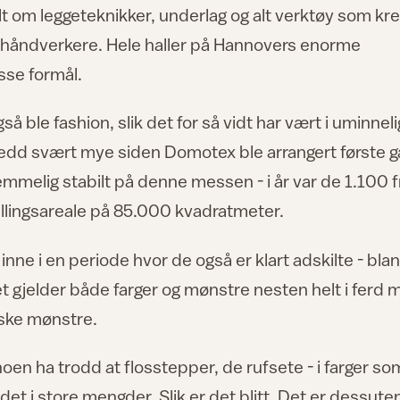
t om leggeteknikker, underlag og alt verktøy som kr
e håndverkere. Hele haller på Hannovers enorme
sse formål.
å ble fashion, slik det for så vidt har vært i uminnel
skjedd svært mye siden Domotex ble arrangert første 
 temmelig stabilt på denne messen - i år var de 1.100 f
illingsareale på 85.000 kvadratmeter.
inne i en periode hvor de også er klart adskilte - blan
 gjelder både farger og mønstre nesten helt i ferd 
lske mønstre.
noen ha trodd at flosstepper, de rufsete - i farger so
det i store mengder. Slik er det blitt. Det er dessute