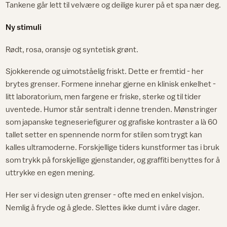
Tankene går lett til velvære og deilige kurer på et spa nær deg.
Ny stimuli
Rødt, rosa, oransje og syntetisk grønt.
Sjokkerende og uimotståelig friskt. Dette er fremtid - her
brytes grenser. Formene innehar gjerne en klinisk enkelhet -
litt laboratorium, men fargene er friske, sterke og til tider
uventede. Humor står sentralt i denne trenden. Mønstringer
som japanske tegneseriefigurer og grafiske kontraster a là 60
tallet setter en spennende norm for stilen som trygt kan
kalles ultramoderne. Forskjellige tiders kunstformer tas i bruk
som trykk på forskjellige gjenstander, og graffiti benyttes for å
uttrykke en egen mening.
Her ser vi design uten grenser - ofte med en enkel visjon.
Nemlig å fryde og å glede. Slettes ikke dumt i våre dager.