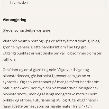
informasjon.
Vårrengjøring
Glede, sol og deilige vårfarger.
Vinteren vaskes bort og vips er livet fylt med friske gule og
grønne nyanser. Dette handler litt om å se ting gro.
Utgangspunktet er vårt ønske om vår- og sommerblomster i
full flora.
Om frihet og om å gjøre ting selv. Vi graver i hager og
blomsterkasser, går barbeint i gresset som gjerne er
syntetisk. Og selv om temaet på mange måter handler om
natur, snakker vi her mye om plastmaterialer. Mengder av
blomstermotiv, men også langt mer grafiske motiver som
prikker og striper. Futurisme og 60- og 70 tallet går hånd i
hånd i dette temaet som på mange måter frir til "kitch-