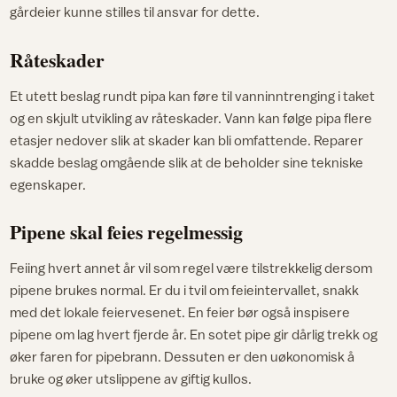
gårdeier kunne stilles til ansvar for dette.
Råteskader
Et utett beslag rundt pipa kan føre til vanninntrenging i taket
og en skjult utvikling av råteskader. Vann kan følge pipa flere
etasjer nedover slik at skader kan bli omfattende. Reparer
skadde beslag omgående slik at de beholder sine tekniske
egenskaper.
Pipene skal feies regelmessig
Feiing hvert annet år vil som regel være tilstrekkelig dersom
pipene brukes normal. Er du i tvil om feieintervallet, snakk
med det lokale feiervesenet. En feier bør også inspisere
pipene om lag hvert fjerde år. En sotet pipe gir dårlig trekk og
øker faren for pipebrann. Dessuten er den uøkonomisk å
bruke og øker utslippene av giftig kullos.