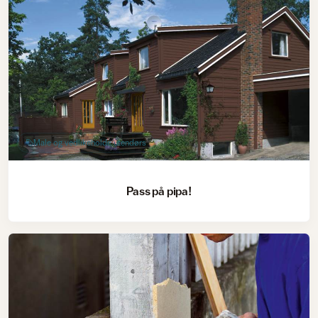
Male og vedlikeholde utendørs
Pass på pipa!