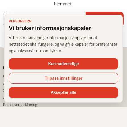
hjemmet.
E-postadresse
Meld meg på
PERSONVERN
Vi bruker informasjonskapsler
Vi bruker nødvendige informasjonskapsler for at
nettstedet skal fungere, og valgfrie kapsler for preferanser
og analyse når du samtykker.
Kun nødvendige
IFI
TJENESTER
Om IFI
Spør Frida
Tilpass innstillinger
Ansatte
Bransjestatistikk
Samarbeidspartnere
Finn din nærmeste
Aksepter alle
Annonsere
Huskeliste
Personvernerklæring
VÅRE NETTSTEDER
Informasjonskapsler
Sitemap
Fargemagasinet