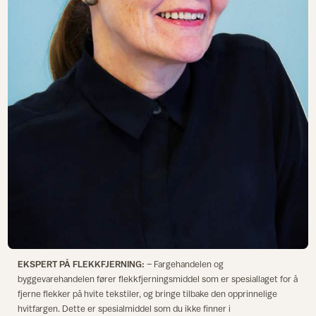
EKSPERT PÅ FLEKKFJERNING:
– Fargehandelen og
byggevarehandelen fører flekkfjerningsmiddel som er spesiallaget for å
fjerne flekker på hvite tekstiler, og bringe tilbake den opprinnelige
hvitfargen. Dette er spesialmiddel som du ikke finner i