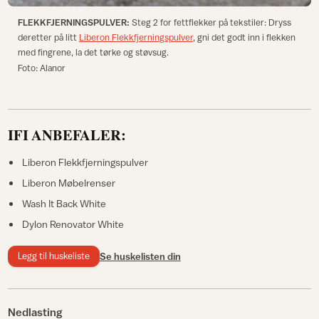
FLEKKFJERNINGSPULVER:
Steg 2 for fettflekker på tekstiler: Dryss
deretter på litt
Liberon Flekkfjerningspulver
, gni det godt inn i flekken
med fingrene, la det tørke og støvsug.
Foto: Alanor
IFI ANBEFALER:
Liberon Flekkfjerningspulver
Liberon Møbelrenser
Wash It Back White
Dylon Renovator White
Legg til huskeliste
Se huskelisten din
Nedlasting