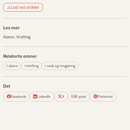
Last ned artikkel
Les mer
Alanor
Krefting
Relaterte emner
alanor
krefting
vask og rengjøring
Del
Facebook
LinkedIn
X
E-post
Pinterest