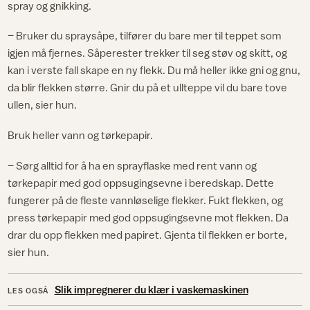
spray og gnikking.
– Bruker du spraysåpe, tilfører du bare mer til teppet som
igjen må fjernes. Såperester trekker til seg støv og skitt, og
kan i verste fall skape en ny flekk. Du må heller ikke gni og gnu,
da blir flekken større. Gnir du på et ullteppe vil du bare tove
ullen, sier hun.
Bruk heller vann og tørkepapir.
– Sørg alltid for å ha en sprayflaske med rent vann og
tørkepapir med god oppsugingsevne i beredskap. Dette
fungerer på de fleste vannløselige flekker. Fukt flekken, og
press tørkepapir med god oppsugingsevne mot flekken. Da
drar du opp flekken med papiret. Gjenta til flekken er borte,
sier hun.
Slik impregnerer du klær i vaskemaskinen
LES OGSÅ