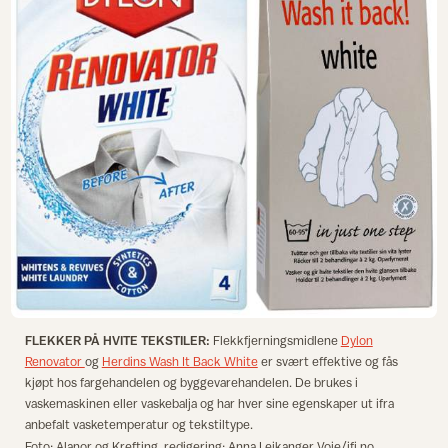
FLEKKER PÅ HVITE TEKSTILER:
Flekkfjerningsmidlene
Dylon
Renovator
og
Herdins Wash It Back White
er svært effektive og fås
kjøpt hos fargehandelen og byggevarehandelen. De brukes i
vaskemaskinen eller vaskebalja og har hver sine egenskaper ut ifra
anbefalt vasketemperatur og tekstiltype.
Foto: Alanor og Krefting, redigering: Anna Leikanger Voje/ifi.no