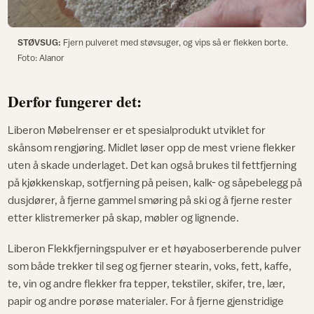
STØVSUG:
Fjern pulveret med støvsuger, og vips så er flekken borte.
Foto: Alanor
Derfor fungerer det:
Liberon Møbelrenser er et spesialprodukt utviklet for
skånsom rengjøring. Midlet løser opp de mest vriene flekker
uten å skade underlaget. Det kan også brukes til fettfjerning
på kjøkkenskap, sotfjerning på peisen, kalk- og såpebelegg på
dusjdører, å fjerne gammel smøring på ski og å fjerne rester
etter klistremerker på skap, møbler og lignende.
Liberon Flekkfjerningspulver er et høyaboserberende pulver
som både trekker til seg og fjerner stearin, voks, fett, kaffe,
te, vin og andre flekker fra tepper, tekstiler, skifer, tre, lær,
papir og andre porøse materialer. For å fjerne gjenstridige