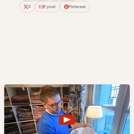
X
E-post
Pinterest