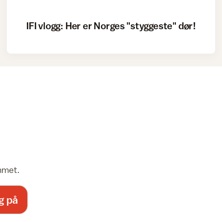
IFI vlogg: Her er Norges "styggeste" dør!
emmet.
g på