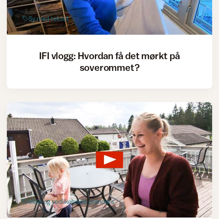
Sy med tekstil
IFI vlogg: Hvordan få det mørkt på
soverommet?
Male og vedlikeholde utendørs