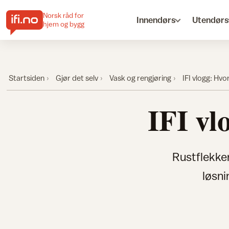
Norsk råd for
Innendørs
Utendørs
hjem og bygg
Startsiden
Gjør det selv
Vask og rengjøring
IFI vlogg: Hvo
IFI vl
Rustflekker
løsni