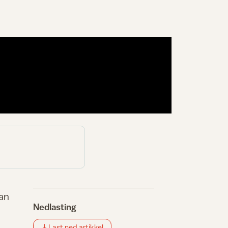
han
Nedlasting
Last ned artikkel