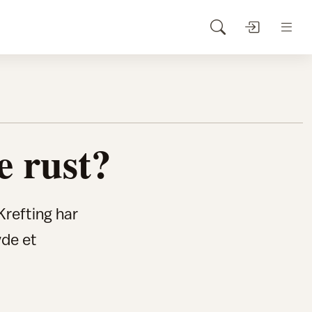
e rust?
Krefting har
vde et