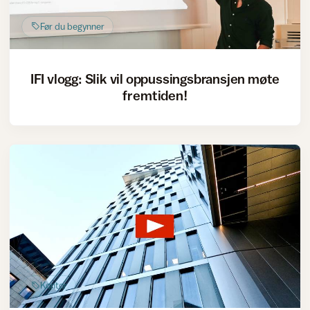
Før du begynner
IFI vlogg: Slik vil oppussingsbransjen møte
fremtiden!
Kontor