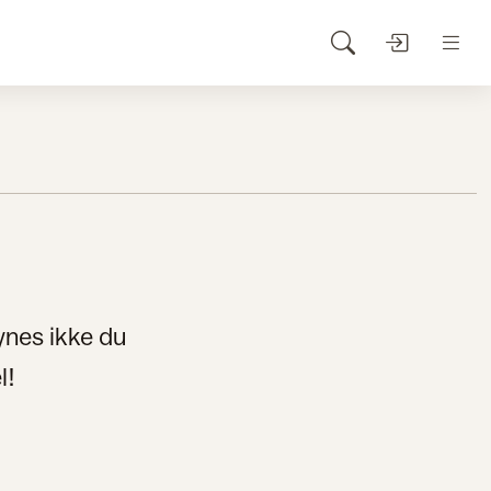
ynes ikke du
l!