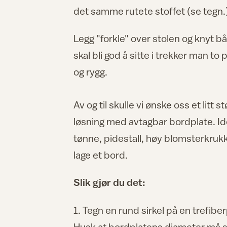
det samme rutete stoffet (se tegn.
Legg "forkle" over stolen og knyt b
skal bli god å sitte i trekker man t
og rygg.
Av og til skulle vi ønske oss et litt 
løsning med avtagbar bordplate. Ideen
tønne, pidestall, høy blomsterkrukk
lage et bord.
Slik gjør du det:
1. Tegn en rund sirkel på en trefibe
Husk at bordplatens diameter må stå