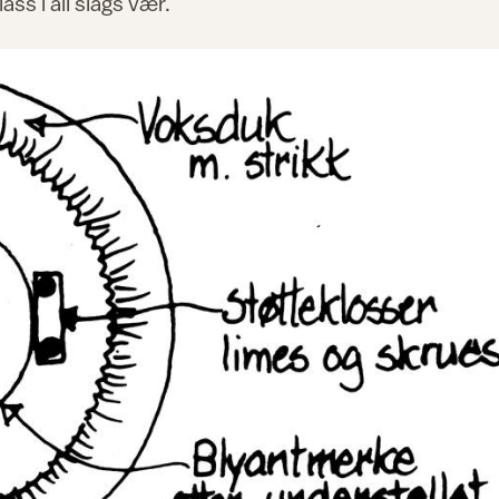
ss i all slags vær.