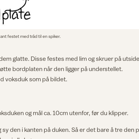
ant festet med tråd til en spiker.
s dem glatte. Disse festes med lim og skruer på utsid
tøtte bordplaten når den ligger på understellet.
ed voksduk som på bildet.
ksduken og mål ca. 10cm utenfor, før du klipper.
og sy den i kanten på duken. Så er det bare å tre den 