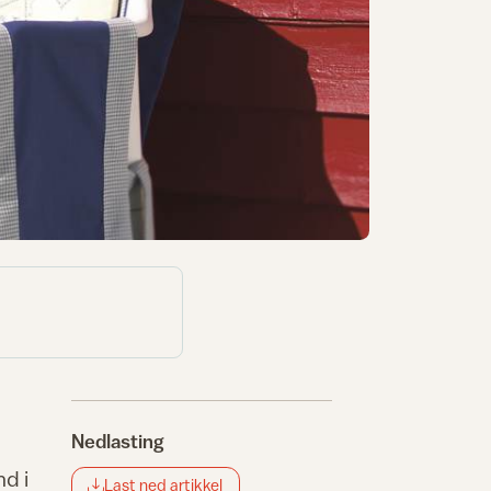
Nedlasting
nd i
Last ned artikkel