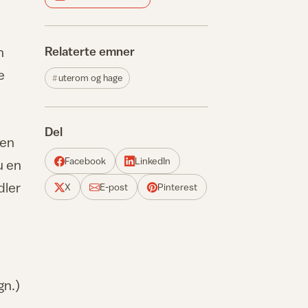
n
Relaterte emner
e
uterom og hage
Del
 en
Facebook
LinkedIn
u en
dler
X
E-post
Pinterest
gn.)