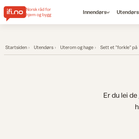
Norsk råd for
Innendørs
Utendørs
hjem og bygg
Startsiden
Utendørs
Uterom og hage
Sett et "forkle" på
Er du lei d
h