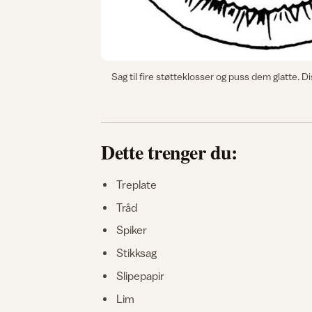
Sag til fire støtteklosser og puss dem glatte. D
Dette trenger du:
Treplate
Tråd
Spiker
Stikksag
Slipepapir
Lim