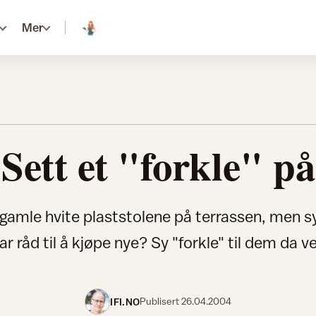
Mer
Sett et "forkle" på
e gamle hvite plaststolene på terrassen, men s
ar råd til å kjøpe nye? Sy "forkle" til dem da ve
IFI.NO
Publisert
26.04.2004