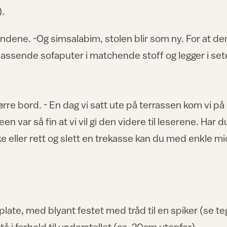
).
åndene. -Og simsalabim, stolen blir som ny. For at de
o passende sofaputer i matchende stoff og legger i set
større bord. - En dag vi satt ute på terrassen kom vi på
 var så fin at vi vil gi den videre til leserene. Har d
e eller rett og slett en trekasse kan du med enkle mi
rplate, med blyant festet med tråd til en spiker (se te
 i forhold til understellet (ca. 20cm utenfor).