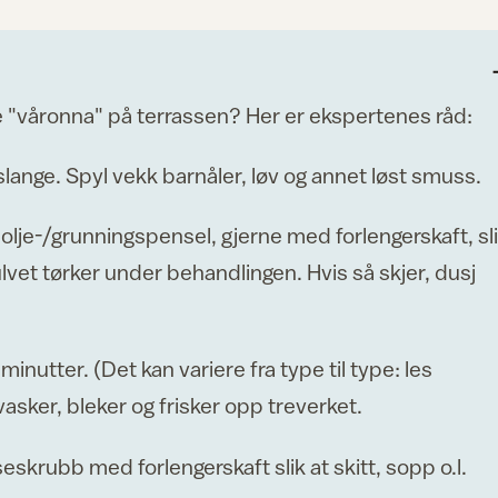
e "våronna" på terrassen? Her er ekspertenes råd:
lange. Spyl vekk barnåler, løv og annet løst smuss.
olje-/grunningspensel, gjerne med forlengerskaft, sl
lvet tørker under behandlingen. Hvis så skjer, dusj
minutter. (Det kan variere fra type til type: les
sker, bleker og frisker opp treverket.
skrubb med forlengerskaft slik at skitt, sopp o.l.