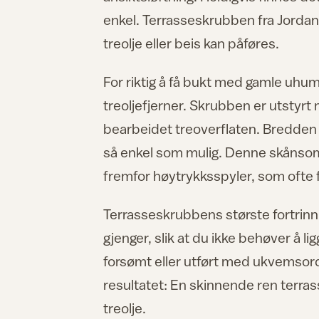
enkel. Terrasseskrubben fra Jordan e
treolje eller beis kan påføres.
For riktig å få bukt med gamle uhu
treoljefjerner. Skrubben er utstyrt m
bearbeidet treoverflaten. Bredden p
så enkel som mulig. Denne skånso
fremfor høytrykksspyler, som ofte f
Terrasseskrubbens største fortrinn 
gjenger, slik at du ikke behøver å l
forsømt eller utført med ukvemsord 
resultatet: En skinnende ren terra
treolje.