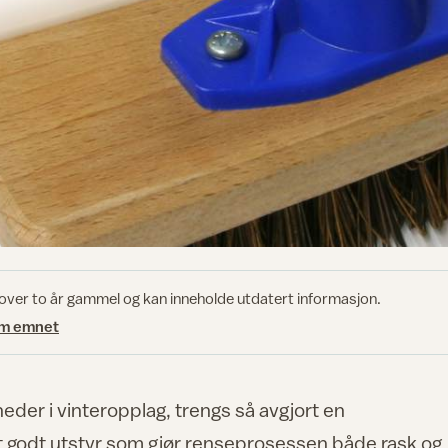
 over to år gammel og kan inneholde utdatert informasjon.
om emnet
der i vinteropplag, trengs så avgjort en
det godt utstyr som gjør renseprosessen både rask og