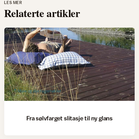
LES MER
Relaterte artikler
Male og olje hagemøbler
Fra sølvfarget slitasje til ny glans