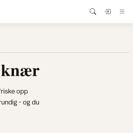
e knær
friske opp
rundig - og du