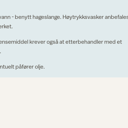
 vann - benytt hageslange. Høytrykksvasker anbefale
erket.
ensemiddel krever også at etterbehandler med et
.
entuelt påfører olje.