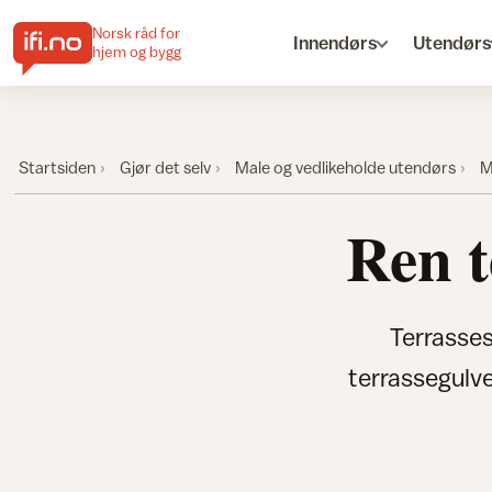
Norsk råd for
Innendørs
Utendørs
hjem og bygg
Startsiden
Gjør det selv
Male og vedlikeholde utendørs
M
Ren t
Terrasses
terrassegulve