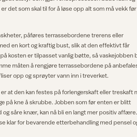
r det som skal til for å løse opp alt som må vekk før
mskheter, påføres terrassebordene trerens eller
ed en kort og kraftig bust, slik at den effektivt får
å kosten er tilpasset vanlig bøtte, så vaskejobben b
mme måten å rengjøre terrassebordene på anbefale
liser opp og sprøyter vann inn i treverket.
er at den kan festes på forlengerskaft eller treskaft
igge på kne å skrubbe. Jobben som før enten er blitt
og såre knær, kan nå bli en langt mer positiv affære
sse klar for bevarende etterbehandling med pensel o