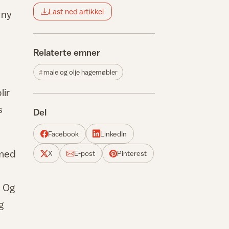
Last ned artikkel
 ny
Relaterte emner
male og olje hagemøbler
lir
s
Del
Facebook
LinkedIn
 med
X
E-post
Pinterest
. Og
g