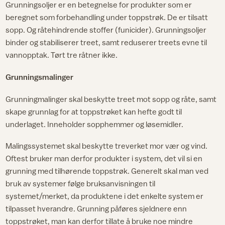
Grunningsoljer er en betegnelse for produkter som er
beregnet som forbehandling under toppstrøk. De er tilsatt
sopp. Og råtehindrende stoffer (funicider). Grunningsoljer
binder og stabiliserer treet, samt reduserer treets evne til
vannopptak. Tørt tre råtner ikke.
Grunningsmalinger
Grunningmalinger skal beskytte treet mot sopp og råte, samt
skape grunnlag for at toppstrøket kan hefte godt til
underlaget. Inneholder sopphemmer og løsemidler.
Malingssystemet skal beskytte treverket mor vær og vind.
Oftest bruker man derfor produkter i system, det vil si en
grunning med tilhørende toppstrøk. Generelt skal man ved
bruk av systemer følge bruksanvisningen til
systemet/merket, da produktene i det enkelte system er
tilpasset hverandre. Grunning påføres sjeldnere enn
toppstrøket, man kan derfor tillate å bruke noe mindre