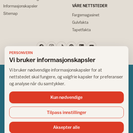
VÅRE NETTSTEDER
Informasjonskapsler
Sitemap
Fargemagasinet
Gulvfakta
Tapetfakta
PERSONVERN
Vi bruker informasjonskapsler
Vi bruker nødvendige informasjonskapsler for at
nettstedet skal fungere, og valgfrie kapsler for preferanser
og analyse når du samtykker.
Kun nødvendige
Norsk råd for hjem og bygg
Copyright © 1995-2026. All Rights Reserved.
Tilpass innstillinger
Ansvarlig redaktør: Helge Bod Vangen
Adm. direktør: Helge Bod Vangen
Aksepter alle
Utgiver: IFI - Norsk råd for hjem og bygg