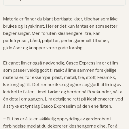
Materialer finner du blant bortlagte klær, tilbehør som ikke
brukes og i syskrinet. Her er det kun fantasien som setter
begrensinger. Men foruten kleshengere i tre, kan
perlefrynser, bånd, paljetter, perler, gammelt tilbehør,
glidelåser og knapper være gode forslag.
Et egnet lim er også nødvendig. Casco Expresslim er et lim
som passer veldig godt til raskt å lime sammen forskjellige
materialer, for eksempel plast, metall, tre, stoff, keramikk,
kartong og filt. Det renner ikke og egner seg godt til liming av
loddrette flater. Limet tørker og herder på få sekunder, så ta
én detalj om gangen. Lim detaljene rett på kleshengeren ved
å stryke et tynt lag Casco Expresslim på den ene flaten.
– Et tips er å ta en skikkelig opprydding av garderoben i
forbindelse med at du dekorerer kleshengerne dine. For å