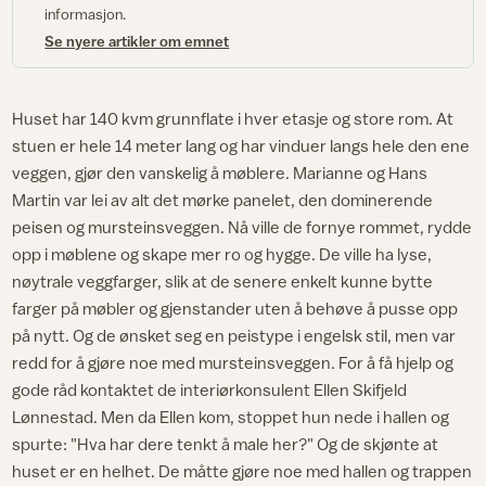
informasjon.
Se nyere artikler om emnet
Huset har 140 kvm grunnflate i hver etasje og store rom. At
stuen er hele 14 meter lang og har vinduer langs hele den ene
veggen, gjør den vanskelig å møblere. Marianne og Hans
Martin var lei av alt det mørke panelet, den dominerende
peisen og mursteinsveggen. Nå ville de fornye rommet, rydde
opp i møblene og skape mer ro og hygge. De ville ha lyse,
nøytrale veggfarger, slik at de senere enkelt kunne bytte
farger på møbler og gjenstander uten å behøve å pusse opp
på nytt. Og de ønsket seg en peistype i engelsk stil, men var
redd for å gjøre noe med mursteinsveggen. For å få hjelp og
gode råd kontaktet de interiørkonsulent Ellen Skifjeld
Lønnestad. Men da Ellen kom, stoppet hun nede i hallen og
spurte: "Hva har dere tenkt å male her?" Og de skjønte at
huset er en helhet. De måtte gjøre noe med hallen og trappen