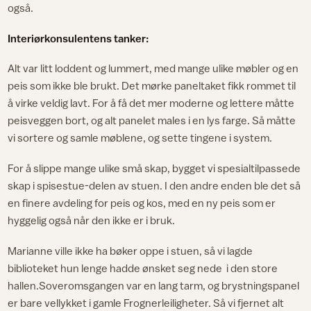
også.
Interiørkonsulentens tanker:
Alt var litt loddent og lummert, med mange ulike møbler og en
peis som ikke ble brukt. Det mørke paneltaket fikk rommet til
å virke veldig lavt. For å få det mer moderne og lettere måtte
peisveggen bort, og alt panelet males i en lys farge. Så måtte
vi sortere og samle møblene, og sette tingene i system.
For å slippe mange ulike små skap, bygget vi spesialtilpassede
skap i spisestue-delen av stuen. I den andre enden ble det så
en finere avdeling for peis og kos, med en ny peis som er
hyggelig også når den ikke er i bruk.
Marianne ville ikke ha bøker oppe i stuen, så vi lagde
biblioteket hun lenge hadde ønsket seg nede i den store
hallen.Soveromsgangen var en lang tarm, og brystningspanel
er bare vellykket i gamle Frognerleiligheter. Så vi fjernet alt