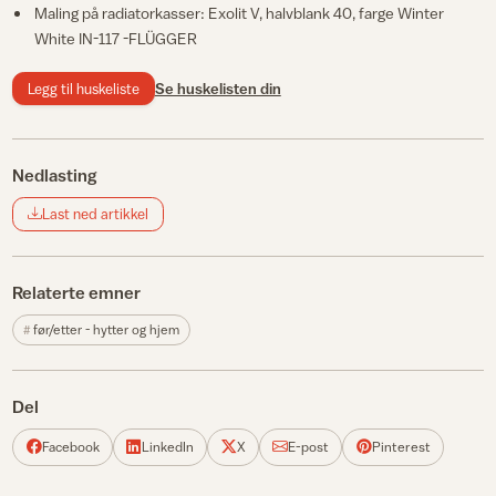
Maling på radiatorkasser: Exolit V, halvblank 40, farge Winter
White IN-117 -FLÜGGER
Legg til huskeliste
Se huskelisten din
Nedlasting
Last ned artikkel
Relaterte emner
før/etter - hytter og hjem
Del
Facebook
LinkedIn
X
E-post
Pinterest