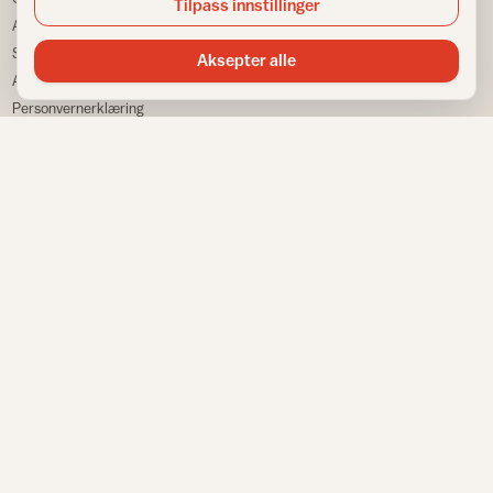
Tilpass innstillinger
Ansatte
Bransjestatistikk
Samarbeidspartnere
Finn din nærmeste
Aksepter alle
Annonsere
Huskeliste
Personvernerklæring
VÅRE NETTSTEDER
Informasjonskapsler
Sitemap
Fargemagasinet
Gulvfakta
Tapetfakta
Norsk råd for hjem og bygg