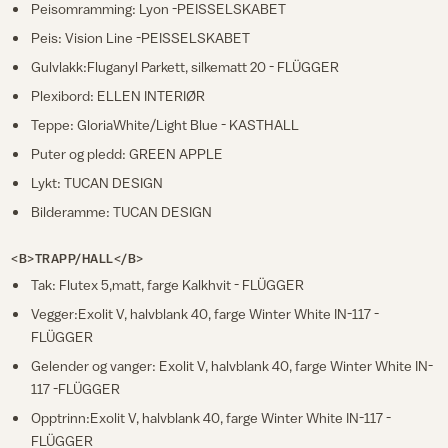
Peisomramming: Lyon -PEISSELSKABET
Peis: Vision Line -PEISSELSKABET
Gulvlakk:Fluganyl Parkett, silkematt 20 - FLÜGGER
Plexibord: ELLEN INTERIØR
Teppe: GloriaWhite/Light Blue - KASTHALL
Puter og pledd: GREEN APPLE
Lykt: TUCAN DESIGN
Bilderamme: TUCAN DESIGN
<B>TRAPP/HALL</B>
Tak: Flutex 5,matt, farge Kalkhvit - FLÜGGER
Vegger:Exolit V, halvblank 40, farge Winter White IN-117 -
FLÜGGER
Gelender og vanger: Exolit V, halvblank 40, farge Winter White IN-
117 -FLÜGGER
Opptrinn:Exolit V, halvblank 40, farge Winter White IN-117 -
FLÜGGER