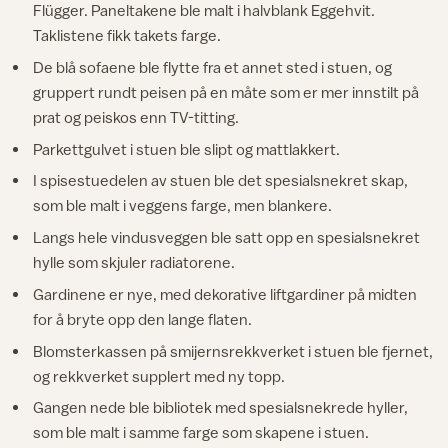
Flügger. Paneltakene ble malt i halvblank Eggehvit.
Taklistene fikk takets farge.
De blå sofaene ble flytte fra et annet sted i stuen, og
gruppert rundt peisen på en måte som er mer innstilt på
prat og peiskos enn TV-titting.
Parkettgulvet i stuen ble slipt og mattlakkert.
I spisestuedelen av stuen ble det spesialsnekret skap,
som ble malt i veggens farge, men blankere.
Langs hele vindusveggen ble satt opp en spesialsnekret
hylle som skjuler radiatorene.
Gardinene er nye, med dekorative liftgardiner på midten
for å bryte opp den lange flaten.
Blomsterkassen på smijernsrekkverket i stuen ble fjernet,
og rekkverket supplert med ny topp.
Gangen nede ble bibliotek med spesialsnekrede hyller,
som ble malt i samme farge som skapene i stuen.