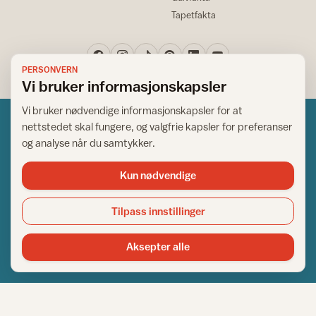
Tapetfakta
PERSONVERN
Vi bruker informasjonskapsler
Vi bruker nødvendige informasjonskapsler for at
nettstedet skal fungere, og valgfrie kapsler for preferanser
og analyse når du samtykker.
Kun nødvendige
Norsk råd for hjem og bygg
Copyright © 1995-2026. All Rights Reserved.
Tilpass innstillinger
Ansvarlig redaktør: Helge Bod Vangen
Adm. direktør: Helge Bod Vangen
Aksepter alle
Utgiver: IFI - Norsk råd for hjem og bygg