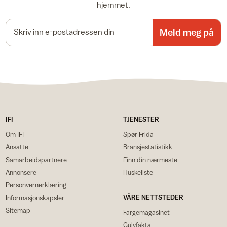
hjemmet.
E-postadresse
Meld meg på
IFI
TJENESTER
Om IFI
Spør Frida
Ansatte
Bransjestatistikk
Samarbeidspartnere
Finn din nærmeste
Annonsere
Huskeliste
Personvernerklæring
VÅRE NETTSTEDER
Informasjonskapsler
Sitemap
Fargemagasinet
Gulvfakta