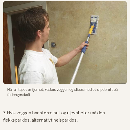
Når all tapet er fjernet, vaskes veggen og slipes med et slipebrett på
forlengerskaft.
7. Hvis veggen har større hull og ujevnheter må den
flekksparkles, alternativt helsparkles.