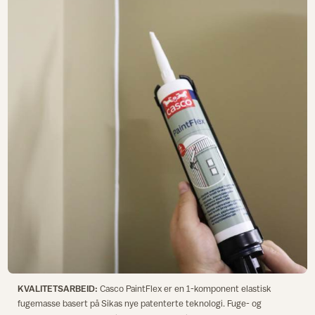
KVALITETSARBEID:
Casco PaintFlex er en 1-komponent elastisk
fugemasse basert på Sikas nye patenterte teknologi. Fuge- og