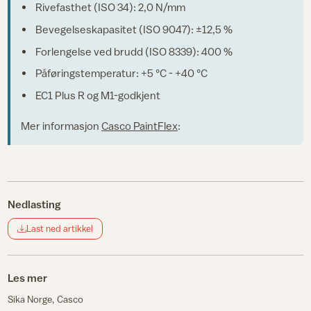
Rivefasthet (ISO 34): 2,0 N/mm
Bevegelseskapasitet (ISO 9047): ±12,5 %
Forlengelse ved brudd (ISO 8339): 400 %
Påføringstemperatur: +5 °C - +40 °C
EC1 Plus R og M1-godkjent
Mer informasjon
Casco PaintFlex
:
Nedlasting
Last ned artikkel
Les mer
Sika Norge
Casco