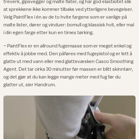
treverk, gipsvegger og malte flater, og har god elastisitet slik
at sprekkene ikke kommer tilbake ved ytterligere bevegelser.
Velg PaintFlex i én av de to hvite fargene som er vanlige på
malte lister, dører og vinduer: bomull og klassisk hvit, eller mal
i din egen farge etter kun en times tørking.
– PaintFlex er en allround fugemasse som er meget enkel og
effektiv å jobbe med. Den påføres med fugepistol og er lett å
glatte ut med vann eller med glattevæsken Casco Smoothing
Agent. Det tar cirka 30 minutter før massen er blitt skinntørr,
og det gjør at du kan legge mange meter med fug før du
glatter ut, sier Handrum.