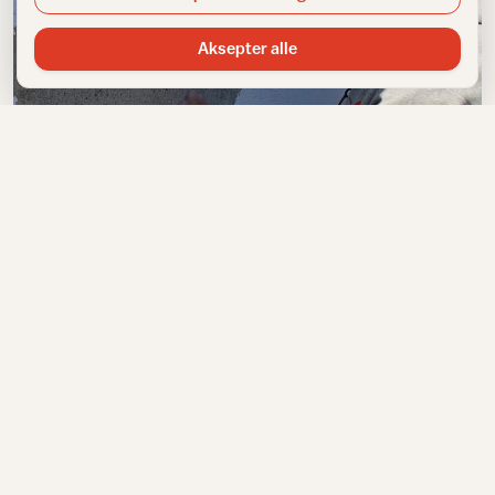
Aksepter alle
Vedlikehold av grunnmur
Skader på grunnmuren? Så enkelt reparerer du dem!
NYHETSBREV
Få inspirasjon rett i innboksen
Meld deg på IFIs nyhetsbrev for tips, råd og inspirasjon til
hjemmet.