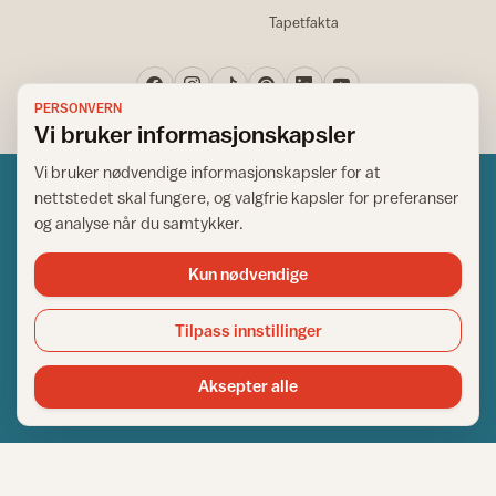
Tapetfakta
PERSONVERN
Vi bruker informasjonskapsler
Vi bruker nødvendige informasjonskapsler for at
nettstedet skal fungere, og valgfrie kapsler for preferanser
og analyse når du samtykker.
Kun nødvendige
Norsk råd for hjem og bygg
Copyright © 1995-2026. All Rights Reserved.
Tilpass innstillinger
Ansvarlig redaktør: Helge Bod Vangen
Adm. direktør: Helge Bod Vangen
Aksepter alle
Utgiver: IFI - Norsk råd for hjem og bygg