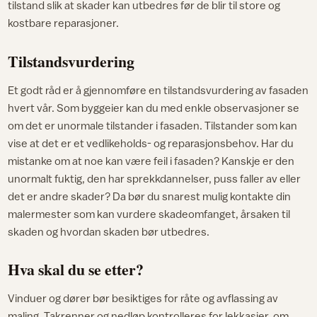
tilstand slik at skader kan utbedres før de blir til store og
kostbare reparasjoner.
Tilstandsvurdering
Et godt råd er å gjennomføre en tilstandsvurdering av fasaden
hvert vår. Som byggeier kan du med enkle observasjoner se
om det er unormale tilstander i fasaden. Tilstander som kan
vise at det er et vedlikeholds- og reparasjonsbehov. Har du
mistanke om at noe kan være feil i fasaden? Kanskje er den
unormalt fuktig, den har sprekkdannelser, puss faller av eller
det er andre skader? Da bør du snarest mulig kontakte din
malermester som kan vurdere skadeomfanget, årsaken til
skaden og hvordan skaden bør utbedres.
Hva skal du se etter?
Vinduer og dører bør besiktiges for råte og avflassing av
maling. Takrenner og nedløp kontrolleres for lekkasjer, om