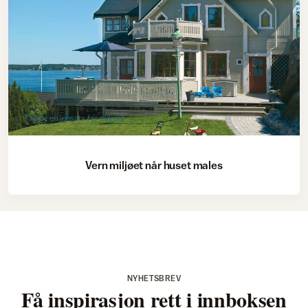
Gjør en innsats for miljøet
Vern miljøet når huset males
NYHETSBREV
Få inspirasjon rett i innboksen