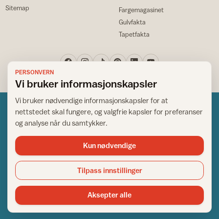
Sitemap
Fargemagasinet
Gulvfakta
Tapetfakta
PERSONVERN
Vi bruker informasjonskapsler
Vi bruker nødvendige informasjonskapsler for at
nettstedet skal fungere, og valgfrie kapsler for preferanser
og analyse når du samtykker.
Kun nødvendige
Norsk råd for hjem og bygg
Copyright © 1995-2026. All Rights Reserved.
Tilpass innstillinger
Ansvarlig redaktør: Helge Bod Vangen
Adm. direktør: Helge Bod Vangen
Aksepter alle
Utgiver: IFI - Norsk råd for hjem og bygg