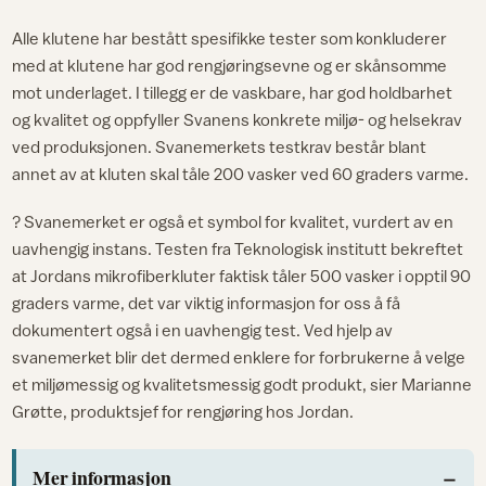
Alle klutene har bestått spesifikke tester som konkluderer
med at klutene har god rengjøringsevne og er skånsomme
mot underlaget. I tillegg er de vaskbare, har god holdbarhet
og kvalitet og oppfyller Svanens konkrete miljø- og helsekrav
ved produksjonen. Svanemerkets testkrav består blant
annet av at kluten skal tåle 200 vasker ved 60 graders varme.
? Svanemerket er også et symbol for kvalitet, vurdert av en
uavhengig instans. Testen fra Teknologisk institutt bekreftet
at Jordans mikrofiberkluter faktisk tåler 500 vasker i opptil 90
graders varme, det var viktig informasjon for oss å få
dokumentert også i en uavhengig test. Ved hjelp av
svanemerket blir det dermed enklere for forbrukerne å velge
et miljømessig og kvalitetsmessig godt produkt, sier Marianne
Grøtte, produktsjef for rengjøring hos Jordan.
Mer informasjon