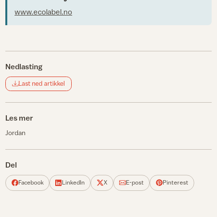
www.ecolabel.no
Nedlasting
Last ned artikkel
Les mer
Jordan
Del
Facebook
LinkedIn
X
E-post
Pinterest