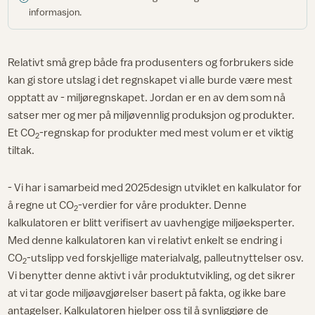
informasjon.
Relativt små grep både fra produsenters og forbrukers side
kan gi store utslag i det regnskapet vi alle burde være mest
opptatt av - miljøregnskapet. Jordan er en av dem som nå
satser mer og mer på miljøvennlig produksjon og produkter.
Et CO
-regnskap for produkter med mest volum er et viktig
2
tiltak.
- Vi har i samarbeid med 2025design utviklet en kalkulator for
å regne ut CO
-verdier for våre produkter. Denne
2
kalkulatoren er blitt verifisert av uavhengige miljøeksperter.
Med denne kalkulatoren kan vi relativt enkelt se endring i
CO
-utslipp ved forskjellige materialvalg, palleutnyttelser osv.
2
Vi benytter denne aktivt i vår produktutvikling, og det sikrer
at vi tar gode miljøavgjørelser basert på fakta, og ikke bare
antagelser. Kalkulatoren hjelper oss til å synliggjøre de