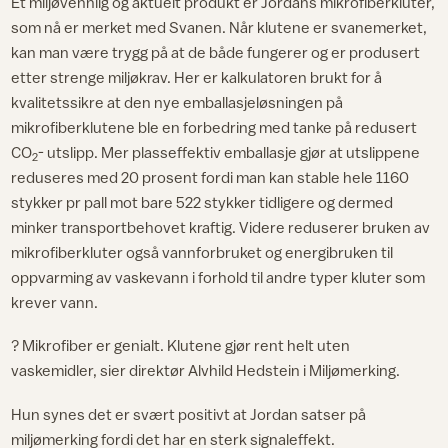
Et miljøvennlig og aktuelt produkt er Jordans mikrofiberkluter,
som nå er merket med Svanen. Når klutene er svanemerket,
kan man være trygg på at de både fungerer og er produsert
etter strenge miljøkrav. Her er kalkulatoren brukt for å
kvalitetssikre at den nye emballasjeløsningen på
mikrofiberklutene ble en forbedring med tanke på redusert
CO
- utslipp. Mer plasseffektiv emballasje gjør at utslippene
2
reduseres med 20 prosent fordi man kan stable hele 1160
stykker pr pall mot bare 522 stykker tidligere og dermed
minker transportbehovet kraftig. Videre reduserer bruken av
mikrofiberkluter også vannforbruket og energibruken til
oppvarming av vaskevann i forhold til andre typer kluter som
krever vann.
? Mikrofiber er genialt. Klutene gjør rent helt uten
vaskemidler, sier direktør Alvhild Hedstein i Miljømerking.
Hun synes det er svært positivt at Jordan satser på
miljømerking fordi det har en sterk signaleffekt.