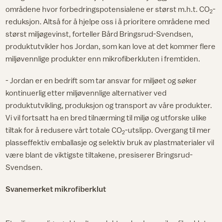
områdene hvor forbedringspotensialene er størst m.h.t. CO
-
2
reduksjon. Altså for å hjelpe oss i å prioritere områdene med
størst miljøgevinst, forteller Bård Bringsrud-Svendsen,
produktutvikler hos Jordan, som kan love at det kommer flere
miljøvennlige produkter enn mikrofiberkluten i fremtiden.
- Jordan er en bedrift som tar ansvar for miljøet og søker
kontinuerlig etter miljøvennlige alternativer ved
produktutvikling, produksjon og transport av våre produkter.
Vi vil fortsatt ha en bred tilnærming til miljø og utforske ulike
tiltak for å redusere vårt totale CO
-utslipp. Overgang til mer
2
plasseffektiv emballasje og selektiv bruk av plastmaterialer vil
være blant de viktigste tiltakene, presiserer Bringsrud-
Svendsen.
Svanemerket mikrofiberklut