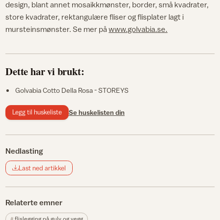
design, blant annet mosaikkmønster, border, små kvadrater,
store kvadrater, rektangulære fliser og flisplater lagt i
mursteinsmønster. Se mer på
www.golvabia.se.
Dette har vi brukt:
Golvabia Cotto Della Rosa - STOREYS
Legg til huskeliste
Se huskelisten din
Nedlasting
Last ned artikkel
Relaterte emner
flislegging på gulv og vegg