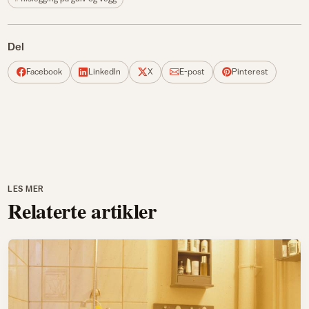
Del
Facebook
LinkedIn
X
E-post
Pinterest
LES MER
Relaterte artikler