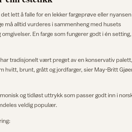
det lett å falle for en lekker fargeprøve eller nyanse
arge må alltid vurderes i sammenheng med husets
og omgivelser. En farge som fungerer godt i én setting,
har tradisjonelt vært preget av en konservativ palett
 hvitt, brunt, grått og jordfarger, sier May-Britt Gjøe
armonisk og tidløst uttrykk som passer godt inn i nors
emdeles veldig populær.
ing: