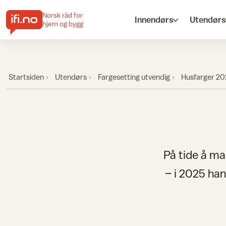
Norsk råd for
Innendørs
Utendørs
hjem og bygg
Startsiden
Utendørs
Fargesetting utvendig
Husfarger 20
På tide å ma
– i 2025 han