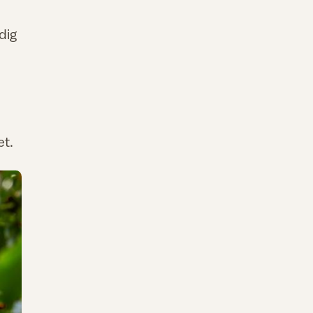
dig
et.