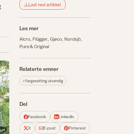
Last ned artikkel
g
Les mer
Alcro
Flügger
Gjøco
Nordsjö
Pure & Original
Relaterte emner
fargesetting utvendig
Del
Facebook
LinkedIn
X
E-post
Pinterest