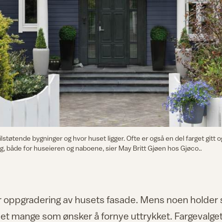
ilstøtende bygninger og hvor huset ligger. Ofte er også en del farget gitt og 
ig, både for huseieren og naboene, sier May Britt Gjøen hos Gjøco..
r oppgradering av husets fasade. Mens noen holder 
er det mange som ønsker å fornye uttrykket. Fargevalget