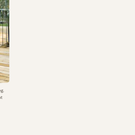
eg.
nt