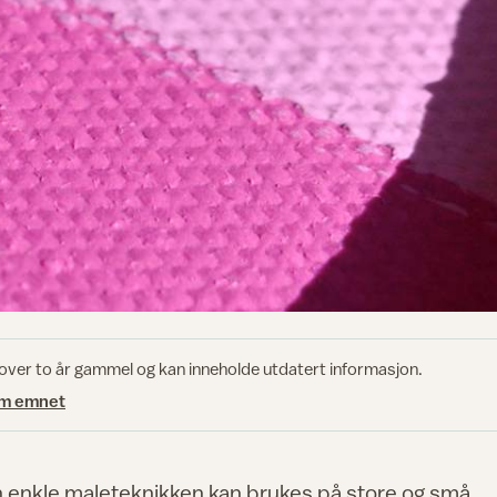
 over to år gammel og kan inneholde utdatert informasjon.
om emnet
en enkle maleteknikken kan brukes på store og små