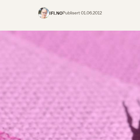
IFI.NO
Publisert
01.06.2012