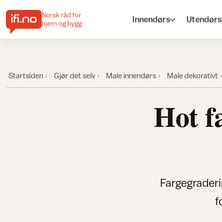
Norsk råd for
Innendørs
Utendørs
hjem og bygg
Startsiden
Gjør det selv
Male innendørs
Male dekorativt
Hot f
Fargegraderi
f