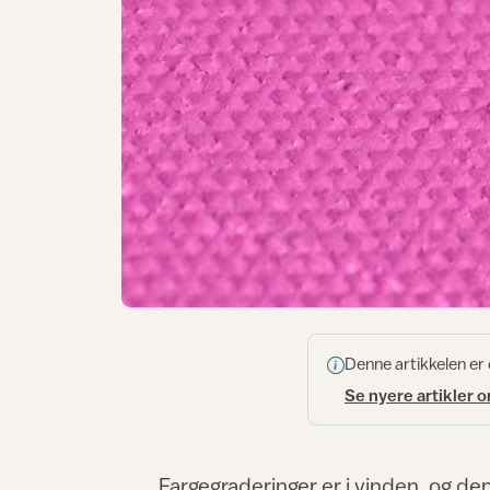
Denne artikkelen er
Se nyere artikler 
Fargegraderinger er i vinden, og d