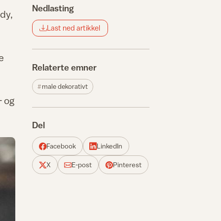
Nedlasting
rdy,
Last ned artikkel
e
Relaterte emner
male dekorativt
- og
Del
Facebook
LinkedIn
X
E-post
Pinterest