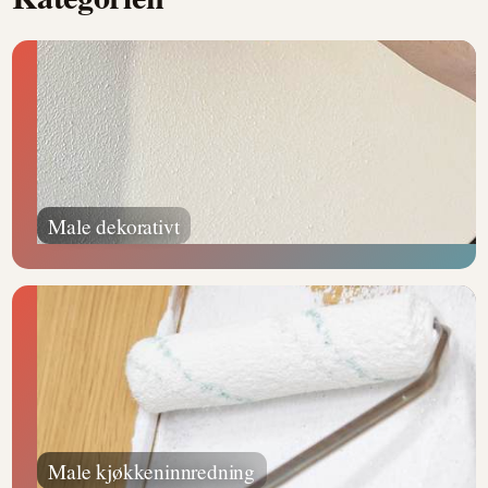
Male dekorativt
Male kjøkkeninnredning