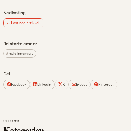
Nedlasting
Last ned artikkel
Relaterte emner
male innendørs
Del
Facebook
LinkedIn
X
E-post
Pinterest
UTFORSK
Kategorien