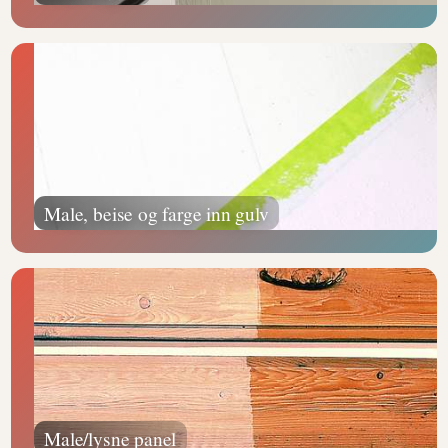
Male, beise og farge inn gulv
Male/lysne panel