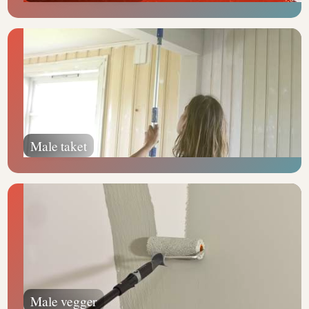
Male taket
Male vegger