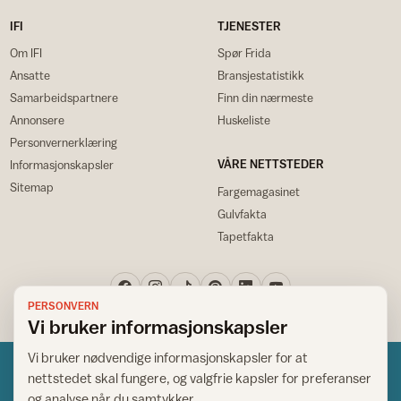
IFI
TJENESTER
Om IFI
Spør Frida
Ansatte
Bransjestatistikk
Samarbeidspartnere
Finn din nærmeste
Annonsere
Huskeliste
Personvernerklæring
VÅRE NETTSTEDER
Informasjonskapsler
Sitemap
Fargemagasinet
Gulvfakta
Tapetfakta
PERSONVERN
Vi bruker informasjonskapsler
Vi bruker nødvendige informasjonskapsler for at
nettstedet skal fungere, og valgfrie kapsler for preferanser
og analyse når du samtykker.