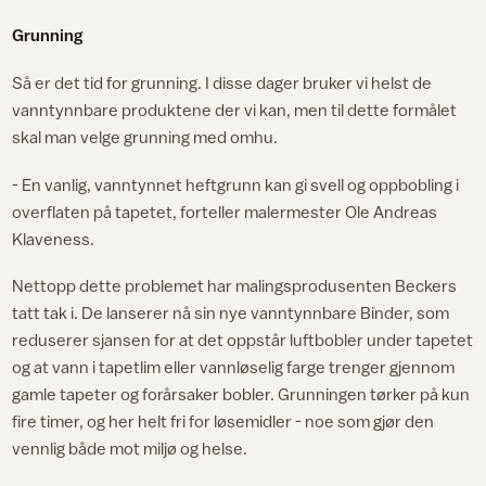
Grunning
Så er det tid for grunning. I disse dager bruker vi helst de
vanntynnbare produktene der vi kan, men til dette formålet
skal man velge grunning med omhu.
- En vanlig, vanntynnet heftgrunn kan gi svell og oppbobling i
overflaten på tapetet, forteller malermester Ole Andreas
Klaveness.
Nettopp dette problemet har malingsprodusenten Beckers
tatt tak i. De lanserer nå sin nye vanntynnbare Binder, som
reduserer sjansen for at det oppstår luftbobler under tapetet
og at vann i tapetlim eller vannløselig farge trenger gjennom
gamle tapeter og forårsaker bobler. Grunningen tørker på kun
fire timer, og her helt fri for løsemidler - noe som gjør den
vennlig både mot miljø og helse.