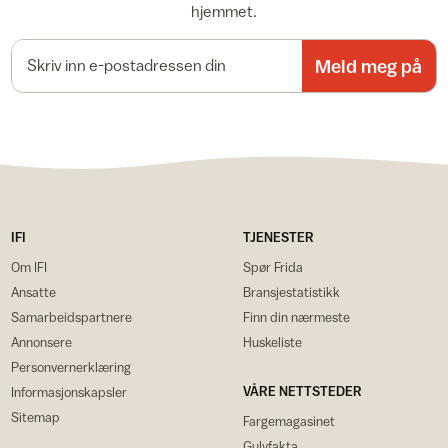
hjemmet.
E-postadresse
Meld meg på
IFI
TJENESTER
Om IFI
Spør Frida
Ansatte
Bransjestatistikk
Samarbeidspartnere
Finn din nærmeste
Annonsere
Huskeliste
Personvernerklæring
VÅRE NETTSTEDER
Informasjonskapsler
Sitemap
Fargemagasinet
Gulvfakta