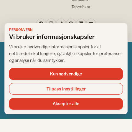
Tapetfakta
PERSONVERN
Vi bruker informasjonskapsler
Vi bruker nødvendige informasjonskapsler for at
nettstedet skal fungere, og valgfrie kapsler for preferanser
og analyse når du samtykker.
Kun nødvendige
Norsk råd for hjem og bygg
Copyright © 1995-2026. All Rights Reserved.
Tilpass innstillinger
Ansvarlig redaktør: Helge Bod Vangen
Adm. direktør: Helge Bod Vangen
Aksepter alle
Utgiver: IFI - Norsk råd for hjem og bygg