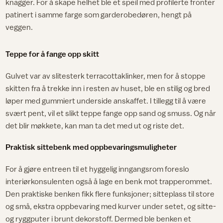
knagger. For å skape helhet ble et speil med profilerte fronter
patinert i samme farge som garderobedøren, hengt på
veggen.
Teppe for å fange opp skitt
Gulvet var av slitesterk terracottaklinker, men for å stoppe
skitten fra å trekke inn i resten av huset, ble en stilig og bred
løper med gummiert underside anskaffet. I tillegg til å være
svært pent, vil et slikt teppe fange opp sand og smuss. Og når
det blir møkkete, kan man ta det med ut og riste det.
Praktisk sittebenk med oppbevaringsmuligheter
For å gjøre entreen til et hyggelig inngangsrom foreslo
interiørkonsulenten også å lage en benk mot trapperommet.
Den praktiske benken fikk flere funksjoner; sitteplass til store
og små, ekstra oppbevaring med kurver under setet, og sitte-
og ryggputer i brunt dekorstoff. Dermed ble benken et