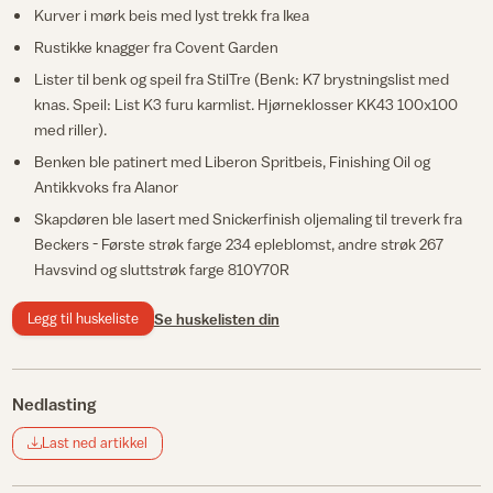
Kurver i mørk beis med lyst trekk fra Ikea
Rustikke knagger fra Covent Garden
Lister til benk og speil fra StilTre (Benk: K7 brystningslist med
knas. Speil: List K3 furu karmlist. Hjørneklosser KK43 100x100
med riller).
Benken ble patinert med Liberon Spritbeis, Finishing Oil og
Antikkvoks fra Alanor
Skapdøren ble lasert med Snickerfinish oljemaling til treverk fra
Beckers - Første strøk farge 234 epleblomst, andre strøk 267
Havsvind og sluttstrøk farge 810Y70R
Legg til huskeliste
Se huskelisten din
Nedlasting
Last ned artikkel