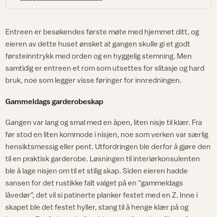
Entreen er besøkendes første møte med hjemmet ditt, og
eieren av dette huset ønsket at gangen skulle gi et godt
førsteinntrykk med orden og en hyggelig stemning. Men
samtidig er entreen et rom som utsettes for slitasje og hard
bruk, noe som legger visse føringer for innredningen.
Gammeldags garderobeskap
Gangen var lang og smal med en åpen, liten nisje til klær. Fra
før stod en liten kommode i nisjen, noe som verken var særlig
hensiktsmessig eller pent. Utfordringen ble derfor å gjøre den
til en praktisk garderobe. Løsningen til interiørkonsulenten
ble å lage nisjen om til et stilig skap. Siden eieren hadde
sansen for det rustikke falt valget på en "gammeldags
låvedør", det vil si patinerte planker festet med en Z. Inne i
skapet ble det festet hyller, stang til å henge klær på og