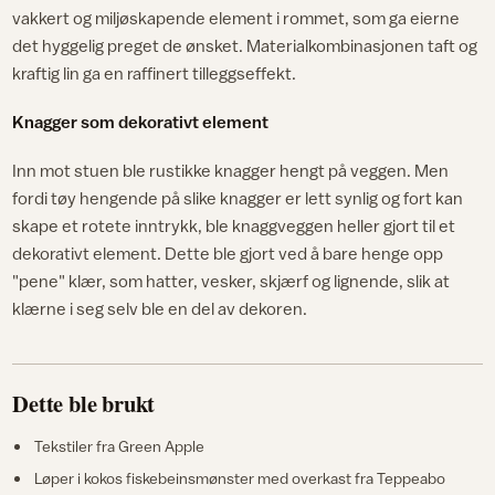
vakkert og miljøskapende element i rommet, som ga eierne
det hyggelig preget de ønsket. Materialkombinasjonen taft og
kraftig lin ga en raffinert tilleggseffekt.
Knagger som dekorativt element
Inn mot stuen ble rustikke knagger hengt på veggen. Men
fordi tøy hengende på slike knagger er lett synlig og fort kan
skape et rotete inntrykk, ble knaggveggen heller gjort til et
dekorativt element. Dette ble gjort ved å bare henge opp
"pene" klær, som hatter, vesker, skjærf og lignende, slik at
klærne i seg selv ble en del av dekoren.
Dette ble brukt
Tekstiler fra Green Apple
Løper i kokos fiskebeinsmønster med overkast fra Teppeabo