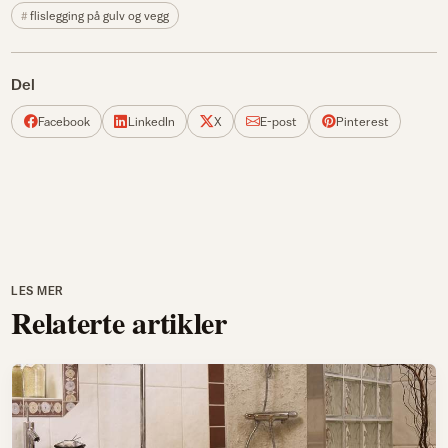
flislegging på gulv og vegg
Del
Facebook
LinkedIn
X
E-post
Pinterest
LES MER
Relaterte artikler