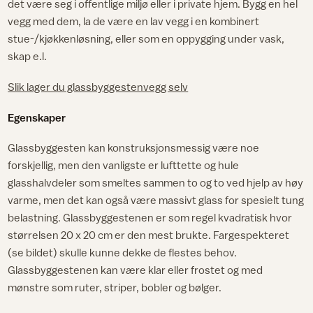
det være seg i offentlige miljø eller i private hjem. Bygg en hel
vegg med dem, la de være en lav vegg i en kombinert
stue-/kjøkkenløsning, eller som en oppygging under vask,
skap e.l.
Slik lager du glassbyggestenvegg selv
Egenskaper
Glassbyggesten kan konstruksjonsmessig være noe
forskjellig, men den vanligste er lufttette og hule
glasshalvdeler som smeltes sammen to og to ved hjelp av høy
varme, men det kan også være massivt glass for spesielt tung
belastning. Glassbyggestenen er som regel kvadratisk hvor
størrelsen 20 x 20 cm er den mest brukte. Fargespekteret
(se bildet) skulle kunne dekke de flestes behov.
Glassbyggestenen kan være klar eller frostet og med
mønstre som ruter, striper, bobler og bølger.