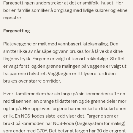
Fargesettingen understreker at det er småfolk i huset. Her
bor en familie som liker å omgi seg med livlige kulører og lekne
mønstre.
Fargesetting
Plateveggene er malt med vannbasert lateksmaling. Den
smitter ikke av når såpe og vann brukes for å få vekk skitne
fingeravtrykk. Fargene er valgt ut i smart rekkefølge. Stoffet
er valgt først, og den grønne malingen på veggene er valgt ut
fra pærene i tekstilet. Veggfargen er litt lysere fordi den
brukes over større områder.
Hvert familiemedlem har sin farge på sin kommodeskuff - en
rød til sønnen, en orange til datteren og de grønne deler mor
og far på. Her oppleves fargene harmoniske fordi kulørtonen
er lik. En NCS-kodes siste ledd viser det. Fargene som er
brukt på kommoden har NCS-kode (fargesystem for maling)
som ender med G70Y. Det betyr at fargen har 30 deler grønt