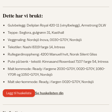
Dette har vi brukt:
Gulvbelegg: Deliplan Royal 420-11 (vinylbelegg), Armstrong DLW
Teppe: Seglora, gulgrønn 31, Kasthall
Veggmaling: Nordsjö Inova, 0030-G70Y, Nordsjö
Tekstiler: Nashi 8319 farge 14, Intress
Rullegardinoppheng: 4200 Manuell hvit, Norsk Silent Gliss
Pute på benk - tekstil: Kinnasand Rosenbad 7107 farge 54, Intress
Malt kommode: Ready i fargene 2030-G70Y, 0020-G70Y, 1080-
Y70R og 1050-G70Y, Nordsjö
Malt sko-kommode: Ready, i fargen 0020-G70Y, Nordsjö
Legg til huskeliste
Se huskelisten din