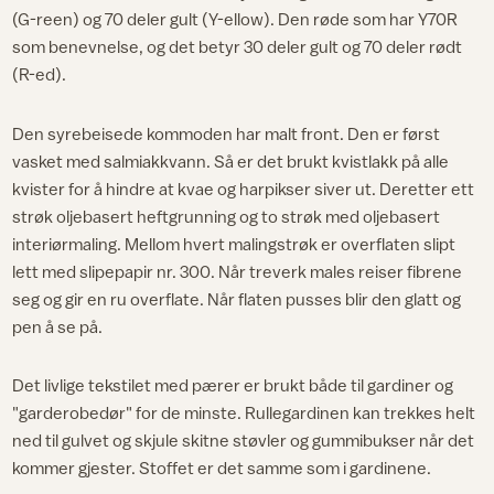
(G-reen) og 70 deler gult (Y-ellow). Den røde som har Y70R
som benevnelse, og det betyr 30 deler gult og 70 deler rødt
(R-ed).
Den syrebeisede kommoden har malt front. Den er først
vasket med salmiakkvann. Så er det brukt kvistlakk på alle
kvister for å hindre at kvae og harpikser siver ut. Deretter ett
strøk oljebasert heftgrunning og to strøk med oljebasert
interiørmaling. Mellom hvert malingstrøk er overflaten slipt
lett med slipepapir nr. 300. Når treverk males reiser fibrene
seg og gir en ru overflate. Når flaten pusses blir den glatt og
pen å se på.
Det livlige tekstilet med pærer er brukt både til gardiner og
"garderobedør" for de minste. Rullegardinen kan trekkes helt
ned til gulvet og skjule skitne støvler og gummibukser når det
kommer gjester. Stoffet er det samme som i gardinene.