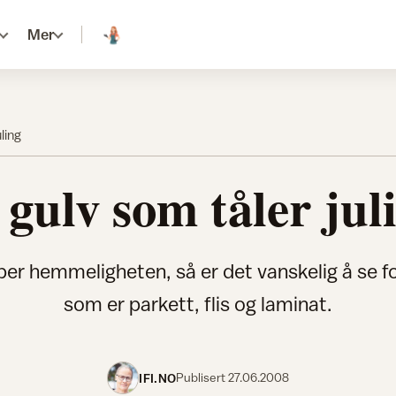
Mer
ling
 gulv som tåler jul
per hemmeligheten, så er det vanskelig å se fo
som er parkett, flis og laminat.
IFI.NO
Publisert
27.06.2008