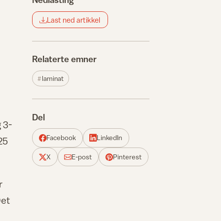
Last ned artikkel
Relaterte emner
laminat
Del
 3-
Facebook
LinkedIn
25
X
E-post
Pinterest
r
Det