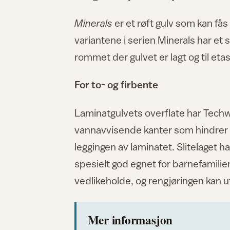
Minerals
er et røft gulv som kan få
variantene i serien Minerals har e
rommet der gulvet er lagt og til eta
For to- og firbente
Laminatgulvets overflate har Techwea
vannavvisende kanter som hindrer v
leggingen av laminatet. Slitelaget 
spesielt god egnet for barnefamilie
vedlikeholde, og rengjøringen kan 
Mer informasjon