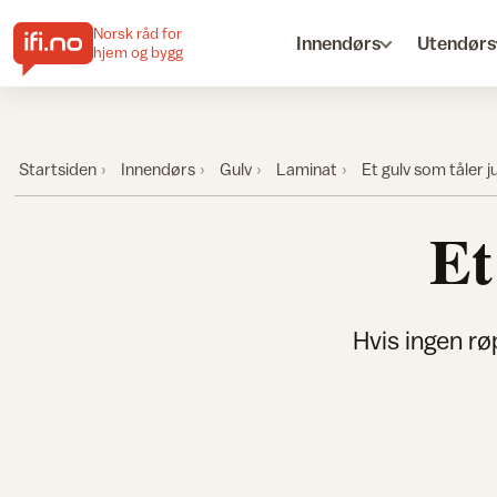
Norsk råd for
Innendørs
Utendørs
hjem og bygg
Startsiden
Innendørs
Gulv
Laminat
Et gulv som tåler ju
Et
Hvis ingen rø