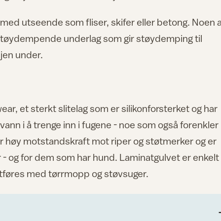
s med utseende som fliser, skifer eller betong. Noen 
t støydempende underlag som gir støydemping til
sjen under.
r, et sterkt slitelag som er silikonforsterket og har
ann i å trenge inn i fugene - noe som også forenkler
har høy motstandskraft mot riper og støtmerker og er
r - og for dem som har hund. Laminatgulvet er enkelt
utføres med tørrmopp og støvsuger.