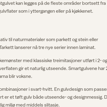
atgulvet kan legges på de fleste områder bortsett fra
gulvflater som i yttergangen eller på kjøkkenet.
ativ til naturmaterialer som parkett og stein eller
arkett lanserer nå tre nye serier innen laminat.
ikemønster med klassiske treimitasjoner utført i 2- og
erflaten gir et naturlig utseende. Smartgulvene har 
barna blir voksne.
 kombinasjoner i svart-hvitt. En gulvdesign som passe
rt er et tøft gulv både utseende- og designmessig. 
tlig miljø med middels slitasje.