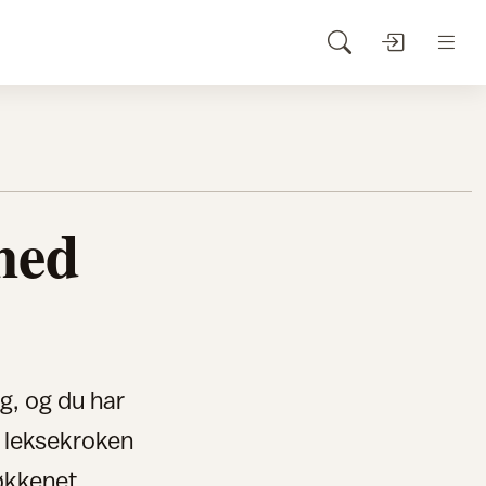
med
g, og du har
r leksekroken
jøkkenet.