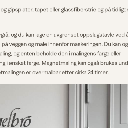
gipsplater, tapet eller glassfiberstrie og på tidlige
grå, og du kan lage en avgrenset oppslagstavle ved 
m på veggen og male innenfor maskeringen. Du kan o
ing, og enten beholde den i malingens farge eller
 i ønsket farge. Magnetmaling kan også brukes un
etmalingen er overmalbar etter cirka 24 timer.