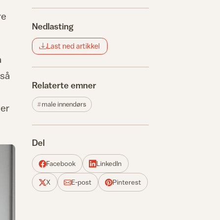
re
Nedlasting
Last ned artikkel
å
gså
Relaterte emner
male innendørs
der
Del
Facebook
LinkedIn
X
E-post
Pinterest