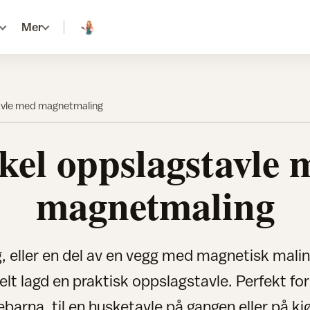
Mer
avle med magnetmaling
kel oppslagstavle 
magnetmaling
, eller en del av en vegg med magnetisk malin
elt lagd en praktisk oppslagstavle. Perfekt fo
ebarna, til en husketavle på gangen eller på k