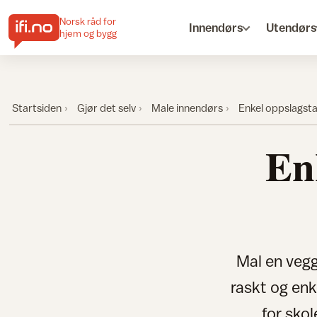
Norsk råd for
Innendørs
Utendørs
hjem og bygg
Startsiden
Gjør det selv
Male innendørs
Enkel oppslagst
En
Mal en vegg
raskt og enk
for skol