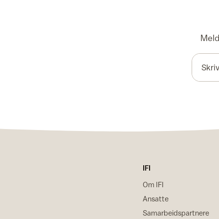
Meld 
IFI
Om IFI
Ansatte
Samarbeidspartnere