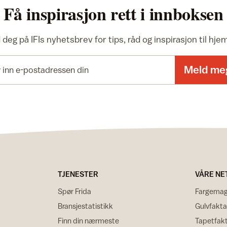
Få inspirasjon rett i innboksen
deg på IFIs nyhetsbrev for tips, råd og inspirasjon til hj
E-postadresse
Meld me
TJENESTER
VÅRE NE
Spør Frida
Fargemag
Bransjestatistikk
Gulvfakta
Finn din nærmeste
Tapetfak