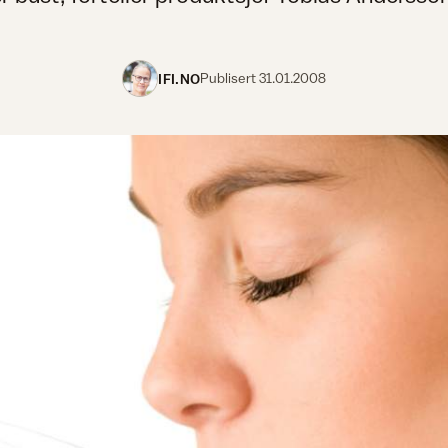
IFI.NO
Publisert
31.01.2008