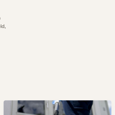
å
ld,