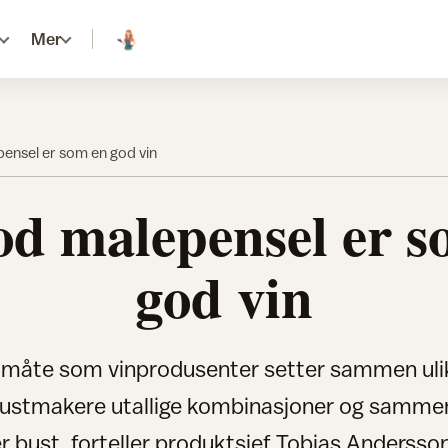
Mer
ensel er som en god vin
od malepensel er s
god vin
måte som vinprodusenter setter sammen ulik
bustmakere utallige kombinasjoner og samme
er bust, forteller produktsjef Tobias Andersson