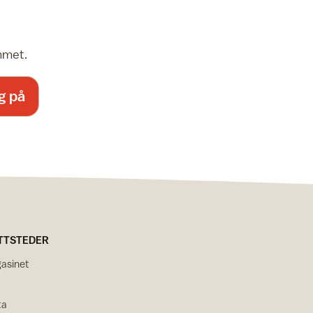
emmet.
g på
TTSTEDER
asinet
ta