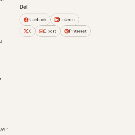
Del
Facebook
LinkedIn
X
E-post
Pinterest
u
,
ver