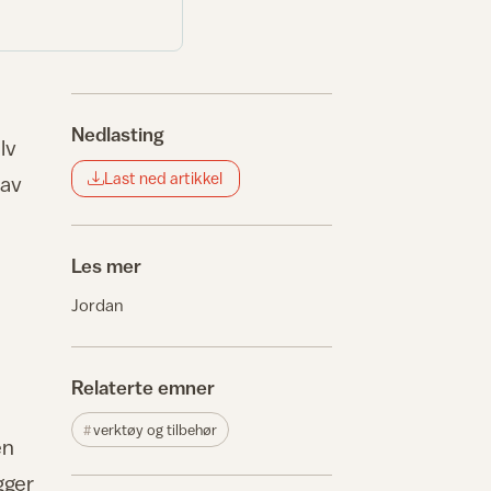
Nedlasting
lv
Last ned artikkel
 av
Les mer
Jordan
Relaterte emner
verktøy og tilbehør
en
gger