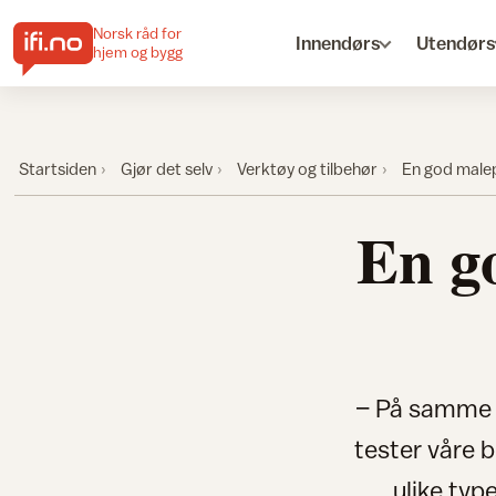
Norsk råd for
Innendørs
Utendørs
hjem og bygg
Startsiden
Gjør det selv
Verktøy og tilbehør
En god malep
En g
– På samme 
tester våre 
ulike typ