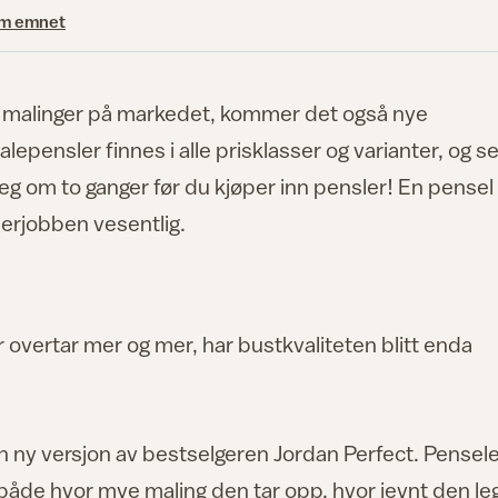
om emnet
ye malinger på markedet, kommer det også nye
epensler finnes i alle prisklasser og varianter, og se
deg om to ganger før du kjøper inn pensler! En pensel
lerjobben vesentlig.
 overtar mer og mer, har bustkvaliteten blitt enda
en ny versjon av bestselgeren Jordan Perfect. Pensel
 både hvor mye maling den tar opp, hvor jevnt den le