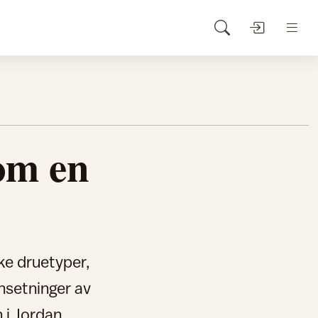
om en
e druetyper,
nsetninger av
 i Jordan.