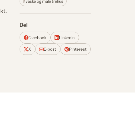
vaske og male trehus
kt.
Del
Facebook
LinkedIn
X
E-post
Pinterest