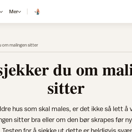
Mer
du om malingen sitter
 sjekker du om mal
sitter
ldre hus som skal males, er det ikke så lett å
gen sitter bra eller om den bør skrapes før n
. Testen for å sjekke ut dette er heldigvis svær