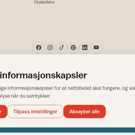
Huskeliste
 informasjonskapsler
Norsk råd for hjem og bygg
ge informasjonskapsler for at nettstedet skal fungere, og val
Copyright © 1995-2026. All Rights Reserved.
alyse når du samtykker.
Ansvarlig redaktør: Helge Bod Vangen
Adm. direktør: Helge Bod Vangen
e
Tilpass innstillinger
Aksepter alle
Utgiver: IFI - Norsk råd for hjem og bygg