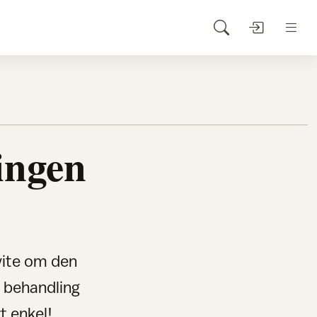
ingen
 vite om den
y behandling
t enkel!