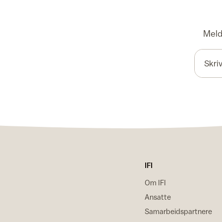
Meld 
IFI
Om IFI
Ansatte
Samarbeidspartnere