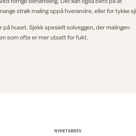
 ved forrige behandling. Det kan også bero på at
 mange strøk maling oppå hverandre, eller for tykke sji
r på huset. Sjekk spesielt solveggen, der malingen
n som ofte er mer utsatt for fukt.
NYHETSBREV