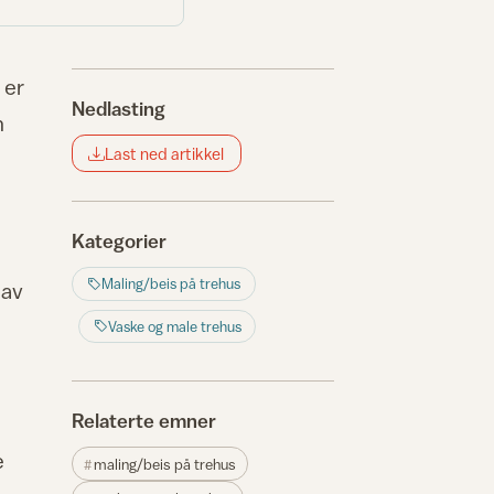
 er
Nedlasting
n
Last ned artikkel
Kategorier
Maling/beis på trehus
 av
Vaske og male trehus
Relaterte emner
e
maling/beis på trehus