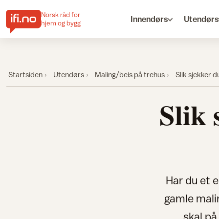
Norsk råd for
Innendørs
Utendørs
hjem og bygg
Startsiden
Utendørs
Maling/beis på trehus
Slik sjekker 
Slik
Har du et e
gamle malin
skal på