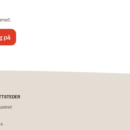
emmet.
g på
TTSTEDER
asinet
ta