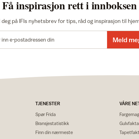
Få inspirasjon rett i innboksen
deg på IFIs nyhetsbrev for tips, råd og inspirasjon til hj
E-postadresse
Meld me
TJENESTER
VÅRE NE
Spør Frida
Fargemag
Bransjestatistikk
Gulvfakta
Finn din nærmeste
Tapetfak