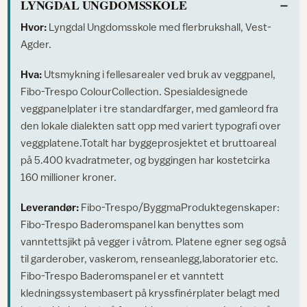
LYNGDAL UNGDOMSSKOLE
Hvor:
Lyngdal Ungdomsskole med flerbrukshall, Vest-
Agder.
Hva:
Utsmykning i fellesarealer ved bruk av veggpanel,
Fibo-Trespo ColourCollection. Spesialdesignede
veggpanelplater i tre standardfarger, med gamleord fra
den lokale dialekten satt opp med variert typografi over
veggplatene.Totalt har byggeprosjektet et bruttoareal
på 5.400 kvadratmeter, og byggingen har kostetcirka
160 millioner kroner.
Leverandør:
Fibo-Trespo/ByggmaProduktegenskaper:
Fibo-Trespo Baderomspanel kan benyttes som
vanntettsjikt på vegger i våtrom. Platene egner seg også
til garderober, vaskerom, renseanlegg,laboratorier etc.
Fibo-Trespo Baderomspanel er et vanntett
kledningssystembasert på kryssfinérplater belagt med