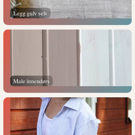
Legg gulv selv
Male innendørs