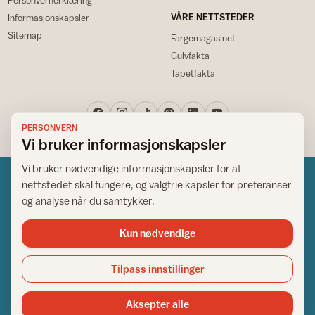
VÅRE NETTSTEDER
Informasjonskapsler
Sitemap
Fargemagasinet
Gulvfakta
Tapetfakta
PERSONVERN
Vi bruker informasjonskapsler
Vi bruker nødvendige informasjonskapsler for at
nettstedet skal fungere, og valgfrie kapsler for preferanser
og analyse når du samtykker.
Kun nødvendige
Norsk råd for hjem og bygg
Copyright © 1995-2026. All Rights Reserved.
Tilpass innstillinger
Ansvarlig redaktør: Helge Bod Vangen
Adm. direktør: Helge Bod Vangen
Aksepter alle
Utgiver: IFI - Norsk råd for hjem og bygg