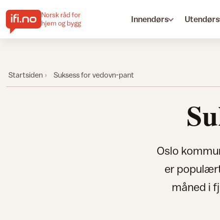
Norsk råd for
Innendørs
Utendørs
hjem og bygg
Startsiden
Suksess for vedovn-pant
Su
Oslo kommune
er populært
måned i fj