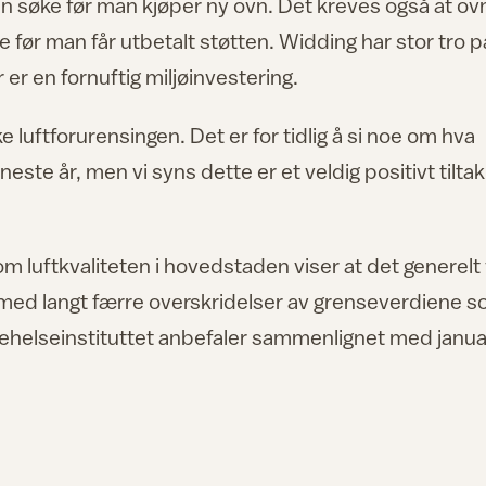
an søke før man kjøper ny ovn. Det kreves også at o
ne før man får utbetalt støtten. Widding har stor tro p
er en fornuftig miljøinvestering.
ke luftforurensingen. Det er for tidlig å si noe om hva
 neste år, men vi syns dette er et veldig positivt tiltak
m luftkvaliteten i hovedstaden viser at det generelt
ar, med langt færre overskridelser av grenseverdiene 
kehelseinstituttet anbefaler sammenlignet med januar