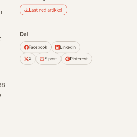
Last ned artikkel
 i
Del
t
Facebook
LinkedIn
X
E-post
Pinterest
238
e