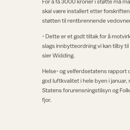
For å få 3000 kroner i støtte må m
skal være installert etter forskrifte
støtten til rentbrennende vedovner 
- Dette er et godt tiltak for å motvir
slags innbytteordning vi kan tilby til
sier Widding.
Helse- og velferdsetatens rapport o
god luftkvalitet i hele byen i janu
Statens forurensningstilsyn og Fol
fjor.