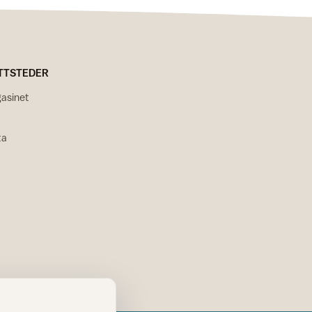
TTSTEDER
asinet
ta