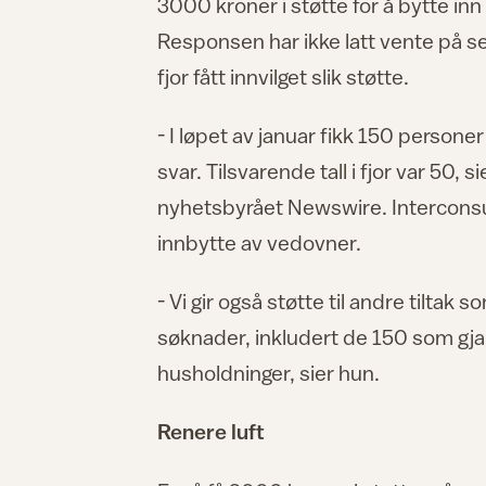
3000 kroner i støtte for å bytte i
Responsen har ikke latt vente på se
fjor fått innvilget slik støtte.
- I løpet av januar fikk 150 personer
svar. Tilsvarende tall i fjor var 50, s
nyhetsbyrået Newswire. Interconsu
innbytte av vedovner.
- Vi gir også støtte til andre tiltak 
søknader, inkludert de 150 som gja
husholdninger, sier hun.
Renere luft