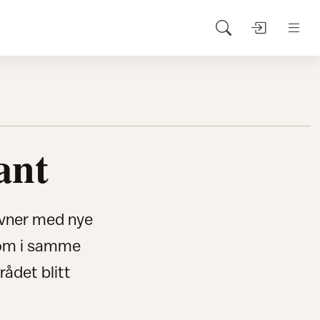
ant
ovner med nye
 som i samme
rådet blitt