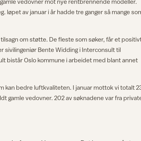
nn gamle vedovner mot nye rentbrennende modeller.
g. løpet av januar i år hadde tre ganger så mange som
 tilsagn om støtte. De fleste som søker, får et positiv
ier sivilingeniør Bente Widding i Interconsult til
lt bistår Oslo kommune i arbeidet med blant annet
som kan bedre luftkvaliteten. I januar mottok vi totalt 
ldt gamle vedovner. 202 av søknadene var fra privat