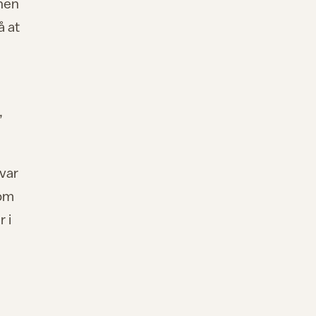
vnen
å at
,
 var
som
 i