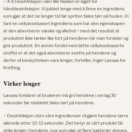
− X-it Desinfeksjon i den lille flasken er laget for
hånddesinfeksjon. Vi jobbet lenge med å finne en ingrediens
som gjør at det tar lenger tid før spriten føles tørr på huden. Vi
fant en cellulosebasert ingrediens som har den egenskapen
at den absorberer væske og alkohol – med det resultat at
produktet ikke tørker like fort på hendene når man fordeler og
gnir produktet. En annen fordel med dette cellulosebaserte
stoffet er at det også absorberer svette på hendene og
derfor vil beskyttelsen vare lenger, forteller, Inger Løvaas fra
Krefting.
Virker lenger
Løvaas forklarer at brukeren må gni hendene i om lag 30
sekunder før middelet føles tørt på hendene.
− Desinfeksjon uten våre ingredienser vil gjøre hendene tørre
allerede etter 10-12 sekunder. Det betyr at vårt produkt får
virke lenger i hendene, noe som gjør at flere bakterier drepes.