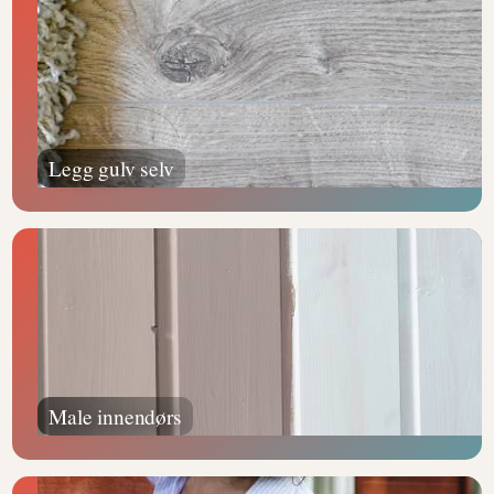
Legg gulv selv
Male innendørs