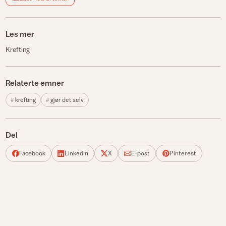
Les mer
Krefting
Relaterte emner
krefting
gjør det selv
Del
Facebook
LinkedIn
X
E-post
Pinterest