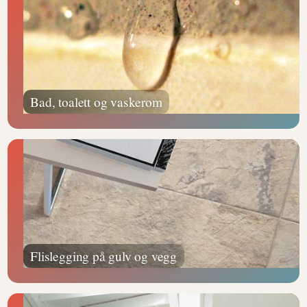
Bad, toalett og vaskerom
Flislegging på gulv og vegg