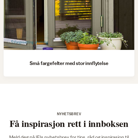
Fargesetting utvendig
Små fargefelter med stor innflytelse
NYHETSBREV
Få inspirasjon rett i innboksen
Meld deg på IFIs nyhetsbrev for tips, råd og inspirasjon til