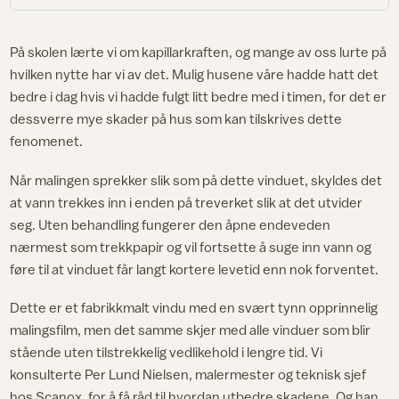
På skolen lærte vi om kapillarkraften, og mange av oss lurte på
hvilken nytte har vi av det. Mulig husene våre hadde hatt det
bedre i dag hvis vi hadde fulgt litt bedre med i timen, for det er
dessverre mye skader på hus som kan tilskrives dette
fenomenet.
Når malingen sprekker slik som på dette vinduet, skyldes det
at vann trekkes inn i enden på treverket slik at det utvider
seg. Uten behandling fungerer den åpne endeveden
nærmest som trekkpapir og vil fortsette å suge inn vann og
føre til at vinduet får langt kortere levetid enn nok forventet.
Dette er et fabrikkmalt vindu med en svært tynn opprinnelig
malingsfilm, men det samme skjer med alle vinduer som blir
stående uten tilstrekkelig vedlikehold i lengre tid. Vi
konsulterte Per Lund Nielsen, malermester og teknisk sjef
hos Scanox, for å få råd til hvordan utbedre skadene. Og han