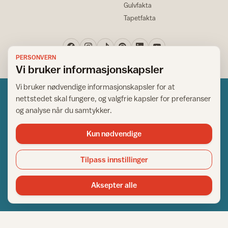
Gulvfakta
Tapetfakta
PERSONVERN
Vi bruker informasjonskapsler
Vi bruker nødvendige informasjonskapsler for at
nettstedet skal fungere, og valgfrie kapsler for preferanser
og analyse når du samtykker.
Kun nødvendige
Norsk råd for hjem og bygg
Copyright © 1995-2026. All Rights Reserved.
Tilpass innstillinger
Ansvarlig redaktør: Helge Bod Vangen
Adm. direktør: Helge Bod Vangen
Aksepter alle
Utgiver: IFI - Norsk råd for hjem og bygg