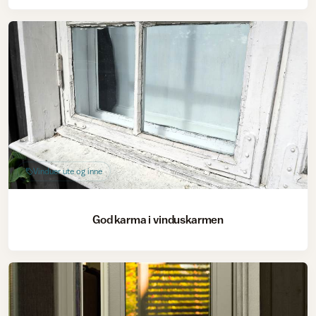
Vinduer ute og inne
God karma i vinduskarmen