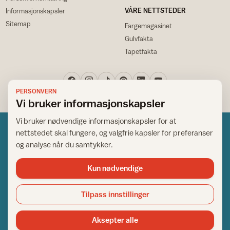
VÅRE NETTSTEDER
Informasjonskapsler
Sitemap
Fargemagasinet
Gulvfakta
Tapetfakta
PERSONVERN
Vi bruker informasjonskapsler
Vi bruker nødvendige informasjonskapsler for at
nettstedet skal fungere, og valgfrie kapsler for preferanser
og analyse når du samtykker.
Kun nødvendige
Norsk råd for hjem og bygg
Copyright © 1995-2026. All Rights Reserved.
Tilpass innstillinger
Ansvarlig redaktør: Helge Bod Vangen
Adm. direktør: Helge Bod Vangen
Aksepter alle
Utgiver: IFI - Norsk råd for hjem og bygg