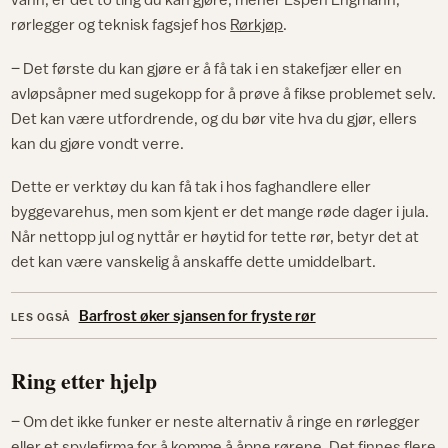
rørlegger og teknisk fagsjef hos
Rørkjøp
.
– Det første du kan gjøre er å få tak i en stakefjær eller en
avløpsåpner med sugekopp for å prøve å fikse problemet selv.
Det kan være utfordrende, og du bør vite hva du gjør, ellers
kan du gjøre vondt verre.
Dette er verktøy du kan få tak i hos faghandlere eller
byggevarehus, men som kjent er det mange røde dager i jula.
Når nettopp jul og nyttår er høytid for tette rør, betyr det at
det kan være vanskelig å anskaffe dette umiddelbart.
Barfrost øker sjansen for fryste rør
LES OGSÅ
Ring etter hjelp
– Om det ikke funker er neste alternativ å ringe en rørlegger
eller et spylefirma for å komme å åpne rørene. Det finnes flere