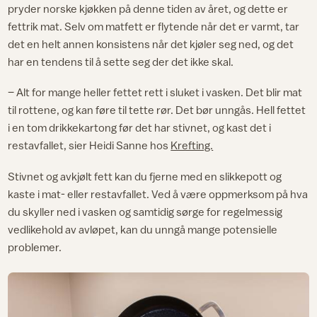
pryder norske kjøkken på denne tiden av året, og dette er
fettrik mat. Selv om matfett er flytende når det er varmt, tar
det en helt annen konsistens når det kjøler seg ned, og det
har en tendens til å sette seg der det ikke skal.
– Alt for mange heller fettet rett i sluket i vasken. Det blir mat
til rottene, og kan føre til tette rør. Det bør unngås. Hell fettet
i en tom drikkekartong før det har stivnet, og kast det i
restavfallet, sier Heidi Sanne hos
Krefting.
Stivnet og avkjølt fett kan du fjerne med en slikkepott og
kaste i mat- eller restavfallet. Ved å være oppmerksom på hva
du skyller ned i vasken og samtidig sørge for regelmessig
vedlikehold av avløpet, kan du unngå mange potensielle
problemer.