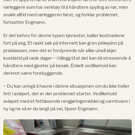
rørleggere som har verktøy til å håndtere spyling av rør, men
snakk alltid med rørleggeren først, og forklar problemet,
fortsetter Engmann.
Er det behov for denne typen tjenester, baller kostnadene
fort på seg. Et raskt søk på internett kan gi en pekepinn på
prisklassen, men det er fordyrende når slike uhell skjer
kveldstid på røde dager – i tillegg til at det kan bli stressende å
håndtere med gjester på besøk. Enkelt vedlikehold kan
derimot være forebyggende.
– Du kan unngå å havne i denne situasjonen om du ikke heller
fett i avløpet, det er der problemet starter. Vedlikehold
avløpet med et fettløsende rengjøringsmiddel og varmtvann i
ny og ne så er du langt på vei, tipser Engmann.