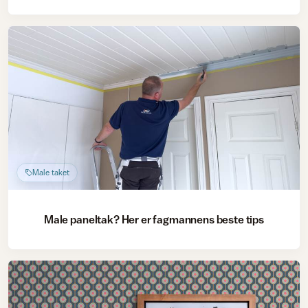
Male taket
Male paneltak? Her er fagmannens beste tips