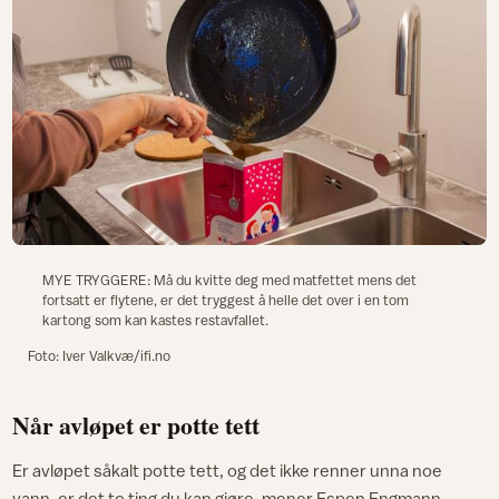
MYE TRYGGERE: Må du kvitte deg med matfettet mens det
fortsatt er flytene, er det tryggest å helle det over i en tom
kartong som kan kastes restavfallet.
Foto: Iver Valkvæ/ifi.no
Når avløpet er potte tett
Er avløpet såkalt potte tett, og det ikke renner unna noe
vann, er det to ting du kan gjøre, mener Espen Engmann,