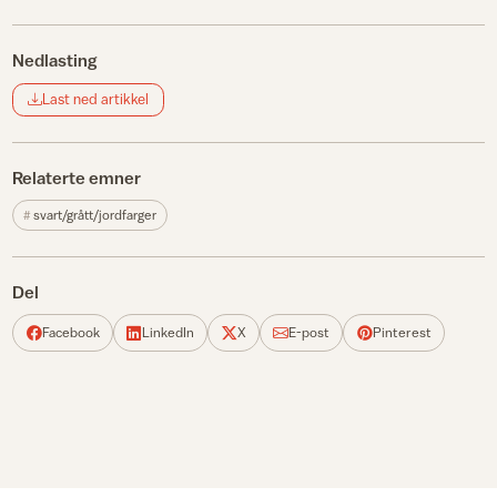
Nedlasting
Last ned artikkel
Relaterte emner
svart/grått/jordfarger
Del
Facebook
LinkedIn
X
E-post
Pinterest