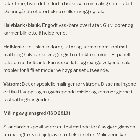
taklistene, hvor det er lurt å bruke samme maling som i taket.
Da unngår du et stort skille mellom vegg og tak.
Halvblank/blank:
Er godt vaskbare overflater. Gulv, dører og
karmer blir lette å holde rene.
Helblank:
Helt blanke dører, lister og karmer som kontrast til
matte og halvblanke vegger gir fin effekt i rommet. Et panelt
tak som er helblankt kan være flott, og mange velger å male
møbler for å få et moderne høyglanset utseende.
Våtrom:
Det er spesielle malinger for våtrom. Disse malingene
er tilsatt sopp- og muggdrepende midler og kommer gjerne i
fastsatte glansgrader.
Måling av glansgrad (ISO 2813)
Standarden spesifiserer en testmetode for å avgjøre glansen
fra malingfilm ved hjelp av et reflektometer. Målingene kan