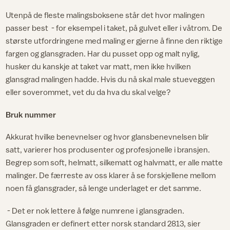
Utenpå de fleste malingsboksene står det hvor malingen
passer best - for eksempel i taket, på gulvet eller i våtrom. De
største utfordringene med maling er gjerne å finne den riktige
fargen og glansgraden. Har du pusset opp og malt nylig,
husker du kanskje at taket var matt, men ikke hvilken
glansgrad malingen hadde. Hvis du nå skal male stueveggen
eller soverommet, vet du da hva du skal velge?
Bruk nummer
Akkurat hvilke benevnelser og hvor glansbenevnelsen blir
satt, varierer hos produsenter og profesjonelle i bransjen.
Begrep som soft, helmatt, silkematt og halvmatt, er alle matte
malinger. De færreste av oss klarer å se forskjellene mellom
noen få glansgrader, så lenge underlaget er det samme.
- Det er nok lettere å følge numrene i glansgraden.
Glansgraden er definert etter norsk standard 2813, sier