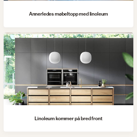
Annerledes møbeltopp med linoleum
Kjøkken
Linoleum kommer på bred front