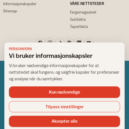
VÅRE NETTSTEDER
Informasjonskapsler
Sitemap
Fargemagasinet
Gulvfakta
Tapetfakta
PERSONVERN
Vi bruker informasjonskapsler
Vi bruker nødvendige informasjonskapsler for at
nettstedet skal fungere, og valgfrie kapsler for preferanser
og analyse når du samtykker.
Kun nødvendige
Norsk råd for hjem og bygg
Copyright © 1995-2026. All Rights Reserved.
Tilpass innstillinger
Ansvarlig redaktør: Helge Bod Vangen
Adm. direktør: Helge Bod Vangen
Aksepter alle
Utgiver: IFI - Norsk råd for hjem og bygg