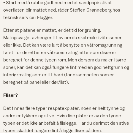
- Start med å rubbe godt ned med et sandpapir slik at
overflaten blir mattet ned, råder Steffen Grønneberg hos
teknisk service i Flügger.
Etter at platene er mattet, er det tid for gruning.
Malingsvalget avhenger litt av om du skal male i våte soner
eller ikke. Det kan være lurt å benytte en våtromsgrunning
først, for deretter en våtromsmaling, ettersom disse er
beregnet for denne typen rom. Men dersom du maler i tørre
soner, kan det kan også fungere fint med en god heftgrunn og
interiørmaling som er litt hard (for eksempel en som er
beregnet på panel eller dør/list).
Fliser?
Det finnes flere typer respatexplater, noen er helt tynne og
andre er tykkere og stive. Hvis dine plater er av den tynne
typen er det ikke anbefalt å flislegge. Har du derimot den stive
typen, skal det fungere fint å legge fliser på dem.